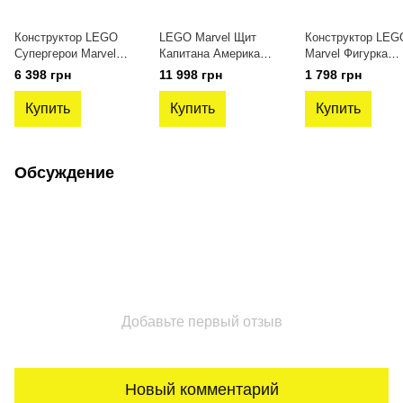
Конструктор LEGO
LEGO Marvel Щит
Конструктор LE
Супергерои Marvel
Капитана Америка
Marvel Фигурка
Перчатка
76262
Зеленого гоблина
6 398 грн
11 998 грн
1 798 грн
бесконечности 76191
76284
Купить
Купить
Купить
Обсуждение
Добавьте первый отзыв
Новый комментарий