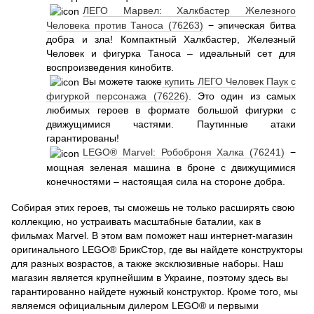
ЛЕГО Марвел: Халкбастер Железного
Человека против Таноса (76263)
− эпическая битва
добра и зла! Компактный Халкбастер, Железный
Человек и фигурка Таноса – идеальный сет для
воспроизведения кинобитв.
Вы можете также
купить ЛЕГО Человек Паук с
фигуркой персонажа (76226)
. Это один из самых
любимых героев в формате большой фигурки с
движущимися частями. Паутинные атаки
гарантированы!
LEGO® Marvel: Робоброня Халка (76241)
−
мощная зеленая машина в броне с движущимися
конечностями – настоящая сила на стороне добра.
Собирая этих героев, ты сможешь не только расширять свою
коллекцию, но устраивать масштабные баталии, как в
фильмах Marvel. В этом вам поможет наш интернет-магазин
оригинального LEGO® БрикСтор, где вы найдете конструкторы
для разных возрастов, а также эксклюзивные наборы. Наш
магазин является крупнейшим в Украине, поэтому здесь вы
гарантированно найдете нужный конструктор. Кроме того, мы
являемся официальным дилером LEGO® и первыми