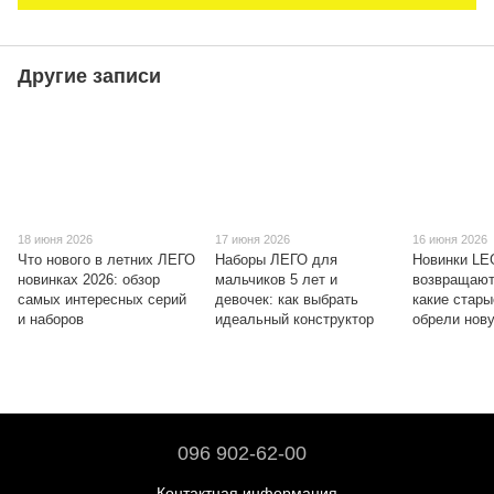
Другие записи
18 июня 2026
17 июня 2026
16 июня 2026
Что нового в летних ЛЕГО
Наборы ЛЕГО для
Новинки L
новинках 2026: обзор
мальчиков 5 лет и
возвращают
самых интересных серий
девочек: как выбрать
какие стары
и наборов
идеальный конструктор
обрели нов
096 902-62-00
Контактная информация