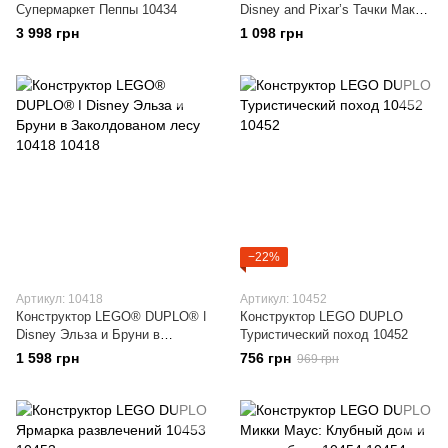
Супермаркет Пеппы 10434
Disney and Pixar’s Тачки Мак
на скачках 10417
3 998 грн
1 098 грн
−22%
Артикул: 10418
Артикул: 10452
Конструктор LEGO® DUPLO® ǀ
Конструктор LEGO DUPLO
Disney Эльза и Бруни в
Туристический поход 10452
Заколдованом лесу 10418
1 598 грн
756 грн
969 грн