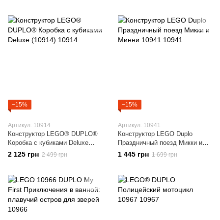
−15%
−15%
Артикул: 10914
Артикул: 10941
Конструктор LEGO® DUPLO®
Конструктор LEGO Duplo
Коробка с кубиками Deluxe
Праздничный поезд Микки и
(10914)
Минни 10941
2 125 грн
1 445 грн
2 499 грн
1 699 грн