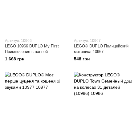
Артикул: 10966
Артикул: 10967
LEGO 10966 DUPLO My First
LEGO® DUPLO Полицейский
Приключения в ванной:
мотоцикл 10967
плавучий остров для зверей
1 668 грн
548 грн