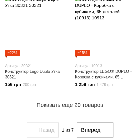
−22%
−15%
Артикул: 30321
Артикул: 10913
Конструктор Lego Duplo Утка
Конструктор LEGO® DUPLO -
30321
Коробка с кубиками, 65
деталей (10913)
156 грн
1 258 грн
200 грн
1 479 грн
Показать еще 20 товаров
Назад
Вперед
1
из 7