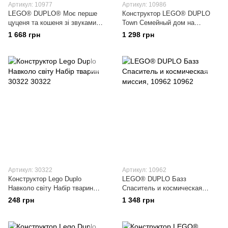
Артикул: 10977
Артикул: 10986
LEGO® DUPLO® Моє перше
Конструктор LEGO® DUPLO
цуценя та кошеня зі звуками
Town Семейный дом на
10977
колесах 31 деталей (10986)
1 668 грн
1 298 грн
Артикул: 30322
Артикул: 10962
Конструктор Lego Duplo
LEGO® DUPLO Базз
Навколо світу Набір тварин
Спаситель и космическая
30322
миссия, 10962
248 грн
1 348 грн