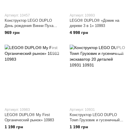
Артикул: 10457
Артикул: 10993
Конструктор LEGO DUPLO
LEGO® DUPLO® «Домик на
День рождения Винни Пуха
дереве 3 в 1» 10993
10457
969 грн
4 998 грн
Артикул: 10983
Артикул: 10931
LEGO® DUPLO® My First
Конструктор LEGO DUPLO
Органический рынок» 10983
Town Грузовик и гусеничный
экскаватор 20 деталей 10931
1 198 грн
1 198 грн