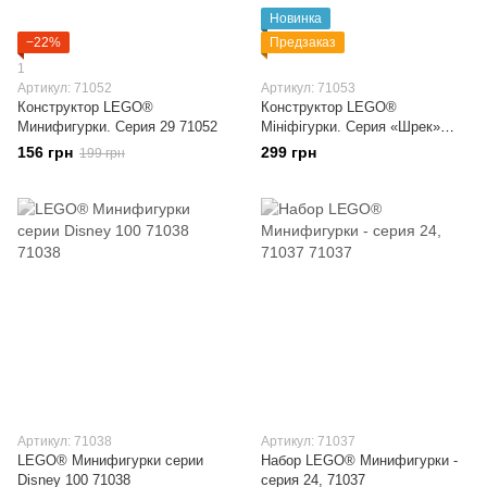
Новинка
−22%
Предзаказ
1
Артикул: 71052
Артикул: 71053
Конструктор LEGO®
Конструктор LEGO®
Минифигурки. Серия 29 71052
Мініфігурки. Серия «Шрек»
71053
156 грн
299 грн
199 грн
Артикул: 71038
Артикул: 71037
LEGO® Минифигурки серии
Набор LEGO® Минифигурки -
Disney 100 71038
серия 24, 71037