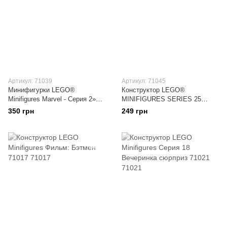
Артикул: 71039
Артикул: 71045
Минифигурки LEGO®
Конструктор LEGO®
Minifigures Marvel - Серия 2»
MINIFIGURES SERIES 25
71039
71045
350 грн
249 грн