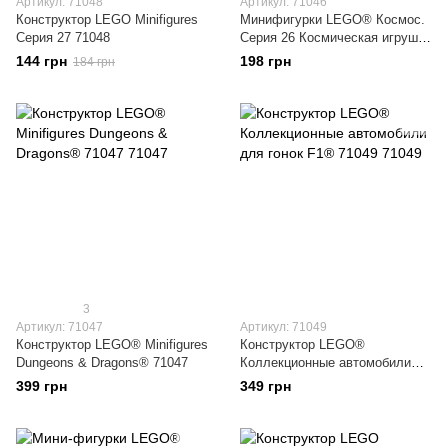
Артикул: 71048
Артикул: 71046
Конструктор LEGO Minifigures
Минифигурки LEGO® Космос.
Серия 27 71048
Серия 26 Космическая игрушка
71046
144 грн
198 грн
184 грн
3
Артикул: 71047
Артикул: 71049
Конструктор LEGO® Minifigures
Конструктор LEGO®
Dungeons & Dragons® 71047
Коллекционные автомобили
для гонок F1® 71049
399 грн
349 грн