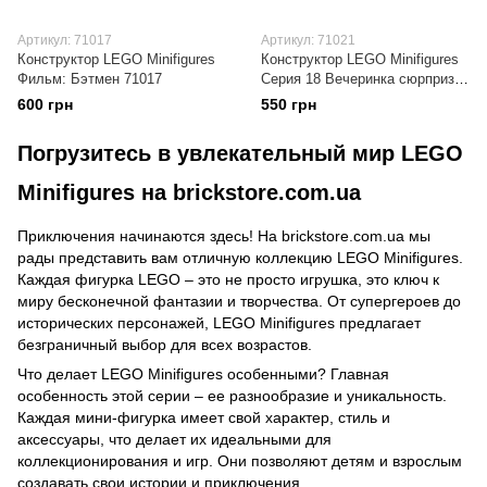
Артикул: 71017
Артикул: 71021
Конструктор LEGO Minifigures
Конструктор LEGO Minifigures
Фильм: Бэтмен 71017
Серия 18 Вечеринка сюрприз
71021
600 грн
550 грн
Погрузитесь в увлекательный мир LEGO
Minifigures на brickstore.com.ua
Приключения начинаются здесь! На brickstore.com.ua мы
рады представить вам отличную коллекцию LEGO Minifigures.
Каждая фигурка LEGO – это не просто игрушка, это ключ к
миру бесконечной фантазии и творчества. От супергероев до
исторических персонажей, LEGO Minifigures предлагает
безграничный выбор для всех возрастов.
Что делает LEGO Minifigures особенными? Главная
особенность этой серии – ее разнообразие и уникальность.
Каждая мини-фигурка имеет свой характер, стиль и
аксессуары, что делает их идеальными для
коллекционирования и игр. Они позволяют детям и взрослым
создавать свои истории и приключения.