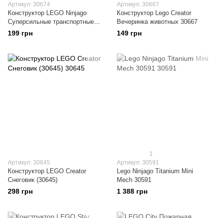
Артикул: 30674
Артикул: 30667
Конструктор LEGO Ninjago
Конструктор Lego Creator
Суперсильные транспортные
Вечеринка животных 30667
средства дракона Зейна 30674
199 грн
149 грн
1
Артикул: 30645
Артикул: 30591
Конструктор LEGO Creator
Lego Ninjago Titanium Mini
Снеговик (30645)
Mech 30591
298 грн
1 388 грн