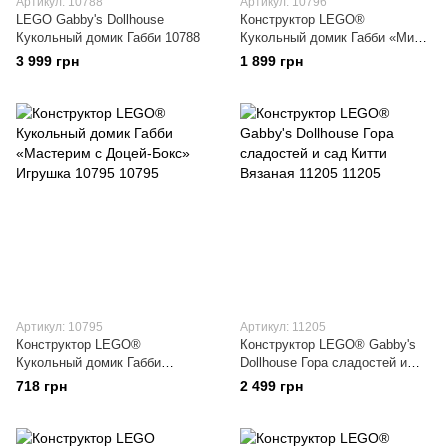
Артикул: 10788
Артикул: 10796
LEGO Gabby's Dollhouse
Конструктор LEGO®
Кукольный домик Габби 10788
Кукольный домик Габби «Мини-
кото-ясли Габби» Игрушка
3 999 грн
1 899 грн
10796
Артикул: 10795
Артикул: 11205
Конструктор LEGO®
Конструктор LEGO® Gabby's
Кукольный домик Габби
Dollhouse Гора сладостей и
«Мастерим с Доцей-Бокс»
сад Китти Вязаная 11205
718 грн
2 499 грн
Игрушка 10795