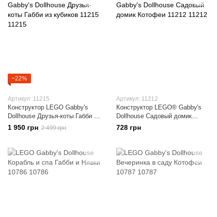
−22%
Артикул: 11215
Артикул: 11212
Конструктор LEGO Gabby's
Конструктор LEGO® Gabby's
Dollhouse Друзья-коты Габби из
Dollhouse Садовый домик
кубиков 11215
Котофеи 11212
1 950 грн
728 грн
2 499 грн