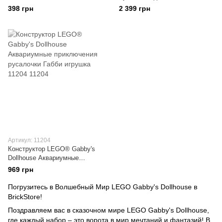
10785
«Праздничная комната Габби»
398 грн
2 399 грн
Набор 10797
Артикул: 11204
Конструктор LEGO® Gabby's
Dollhouse Аквариумные
приключения русалочки Габби
969 грн
игрушка 11204
Погрузитесь в Волшебный Мир LEGO Gabby's Dollhouse в
BrickStore!
Поздравляем вас в сказочном мире LEGO Gabby's Dollhouse,
где каждый набор – это ворота в мир мечтаний и фантазий! В