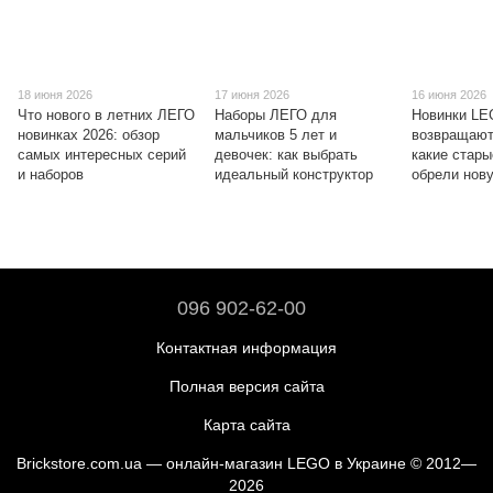
18 июня 2026
17 июня 2026
16 июня 2026
Что нового в летних ЛЕГО
Наборы ЛЕГО для
Новинки L
новинках 2026: обзор
мальчиков 5 лет и
возвращают
самых интересных серий
девочек: как выбрать
какие стары
и наборов
идеальный конструктор
обрели нов
096 902-62-00
Контактная информация
Полная версия сайта
Карта сайта
Brickstore.com.ua — онлайн-магазин LEGO в Украине © 2012—
2026