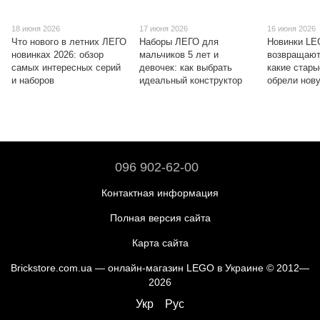
18 июня 2026
17 июня 2026
16 июня 2026
Что нового в летних ЛЕГО
Наборы ЛЕГО для
Новинки L
новинках 2026: обзор
мальчиков 5 лет и
возвращают
самых интересных серий
девочек: как выбрать
какие стары
и наборов
идеальный конструктор
обрели нов
096 902-62-00
Контактная информация
Полная версия сайта
Карта сайта
Brickstore.com.ua — онлайн-магазин LEGO в Украине © 2012—
2026
Укр
Рус