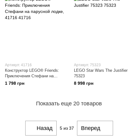
Артикул: 41716
Артикул: 75323
Конструктор LEGO® Friends:
LEGO Star Wars The Justifier
Приключения Стефани на
75323
парусной лодке, 41716
1 798 грн
8 998 грн
Показать еще 20 товаров
Назад
Вперед
5
из 37