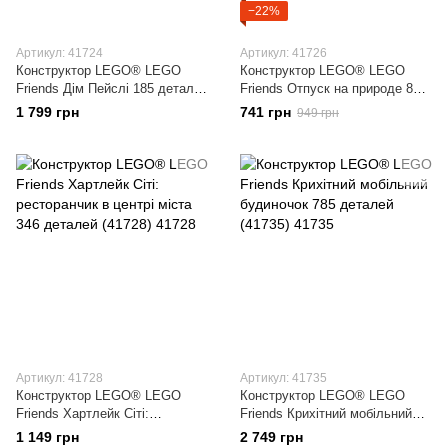
−22%
Артикул: 41724
Артикул: 41726
Конструктор LEGO® LEGO
Конструктор LEGO® LEGO
Friends Дім Пейслі 185 деталей
Friends Отпуск на природе 87
(41724)
деталей (41726)
1 799 грн
741 грн
949 грн
Артикул: 41728
Артикул: 41735
Конструктор LEGO® LEGO
Конструктор LEGO® LEGO
Friends Хартлейк Сіті:
Friends Крихітний мобільний
ресторанчик в центрі міста 346
будиночок 785 деталей (41735)
1 149 грн
2 749 грн