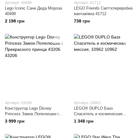
Артикул: 40499
Артикул: 41712
Lego Iconic Сани Деда Мороза
LEGO Friends Сміттєпереробна
40499
вантажівка 41712
2 198 грн
738 грн
Артикул: 43206
Артикул: 10962
Конструктор Lego Disney
LEGO® DUPLO Базз
Princess Замок Попелюшки і
Спаситель и космическая
Прекрасного принца 43206
миссия, 10962
3 999 грн
1 348 грн