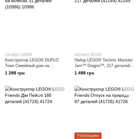
Артикул: 10986
Артикул: 42149
Конструктор LEGO® DUPLO
Набор LEGO® Technic Monster
Town Семейный дом на
Jam™ Dragon™, 217 деталей
колесах 31 деталей (10986)
(42149)
1 298 грн
1 498 грн
Распродажа