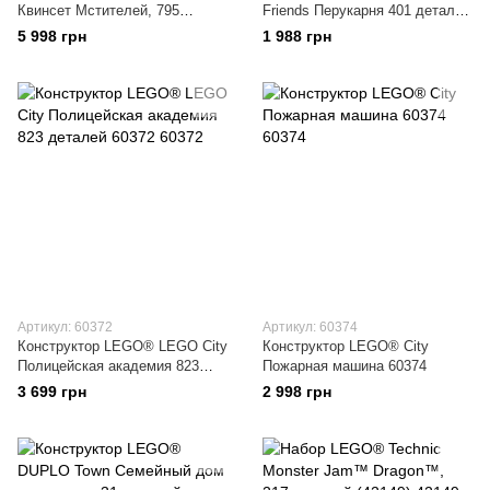
Квинсет Мстителей, 795
Friends Перукарня 401 деталей
деталей (76248)
(41743)
5 998 грн
1 988 грн
Артикул: 60372
Артикул: 60374
Конструктор LEGO® LEGO City
Конструктор LEGO® City
Полицейская академия 823
Пожарная машина 60374
деталей 60372
3 699 грн
2 998 грн