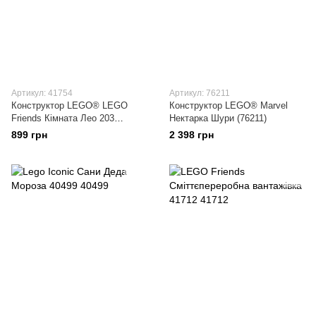
Артикул: 41754
Артикул: 76211
Конструктор LEGO® LEGO
Конструктор LEGO® Marvel
Friends Кімната Лео 203
Нектарка Шури (76211)
деталей (41754)
899 грн
2 398 грн