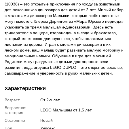
(10938) – это открытые приключения по уходу за животными
для поклонников динозавров для детей от 2 лет. Милый набор
с малышами динозавров Малыши, которые любят животных,
могут вместе с Клером Дерингом из «Мира Юрского периода»
ухаживать за тремя малышами-динозаврами. Здесь есть
трицератопс в пещере, птеранодон в гнезде и брахиозавр,
который тянет свою длинную шею, чтобы полакомиться
листьями из дерева. Играя с милыми динозаврами в их
лесном доме, ваш малыш будет развивать мелкую моторику и
эмоциональные навыки. Обучение в игре для малышей
Родители могут разделить с детьми драгоценные вехи
развития, ведь игрушки LEGO DUPLO – это открытое веселье,
самовыражение и уверенность в руках маленьких детей.
Характеристики
Возраст
От 2-х лет
Возрастная
LEGO Малышам от 1,5 лет
категория
Состояние
Новый
Пол
Унисекс