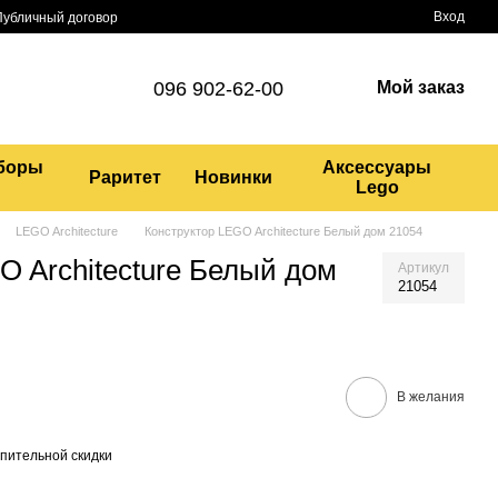
Вход
Публичный договор
096 902-62-00
Мой заказ
боры
Аксессуары
Раритет
Новинки
Lego
LEGO Architecture
Конструктор LEGO Architecture Белый дом 21054
O Architecture Белый дом
Артикул
21054
В желания
пительной скидки