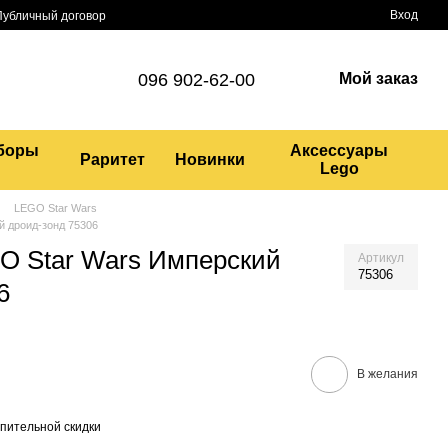
Вход
Публичный договор
096 902-62-00
Мой заказ
боры
Аксессуары
Раритет
Новинки
Lego
LEGO Star Wars
й дроид-зонд 75306
O Star Wars Имперский
Артикул
75306
6
В желания
пительной скидки