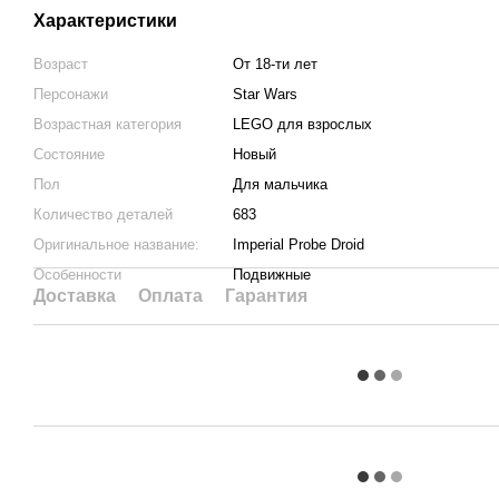
Характеристики
Возраст
От 18-ти лет
Персонажи
Star Wars
Возрастная категория
LEGO для взрослых
Состояние
Новый
Пол
Для мальчика
Количество деталей
683
Оригинальное название:
Imperial Probe Droid
Особенности
Подвижные
Доставка
Оплата
Гарантия