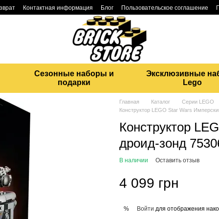
озврат
Контактная информация
Блог
Пользовательское соглашение
Сезонные наборы и
Эксклюзивные на
подарки
Lego
Главная
Каталог
Серии LEGO
Конструктор LEGO Star Wars Имперски
Конструктор LEG
дроид-зонд 7530
В наличии
Оставить отзыв
4 099 грн
Войти
для отображения нако
%