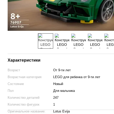
Характеристики
Возраст
От 9-ти лет
Возрастная категория
LEGO для ребенка от 9-ти лет
Состояние
Новый
Пол
Для мальчика
Количество деталей
247
Количество фигурок
1
Оригинальное название:
Lotus Evija