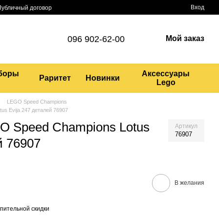
Вход
Публичный договор
096 902-62-00
Мой заказ
боры
Аксессуары
Раритет
Новинки
Lego
LEGO Speed Champions
us Evija 247 деталей 76907
O Speed Champions Lotus
Артикул
76907
й 76907
В желания
пительной скидки