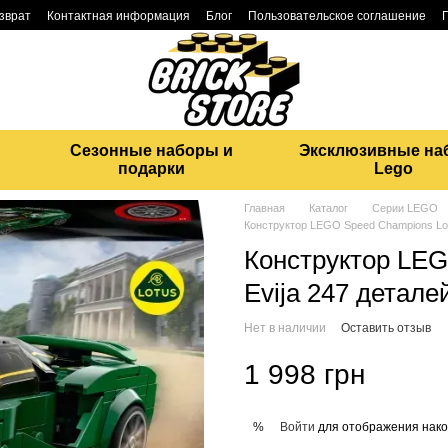
озврат
Контактная информация
Блог
Пользовательское соглашение
Сезонные наборы и
Эксклюзивные на
подарки
Lego
Главная
Каталог
Серии LEGO
Конструктор LEGO Speed Champions Lot
Конструктор LEG
Evija 247 детале
Нет в наличии
Оставить отзыв
1 998 грн
Войти
для отображения нако
%