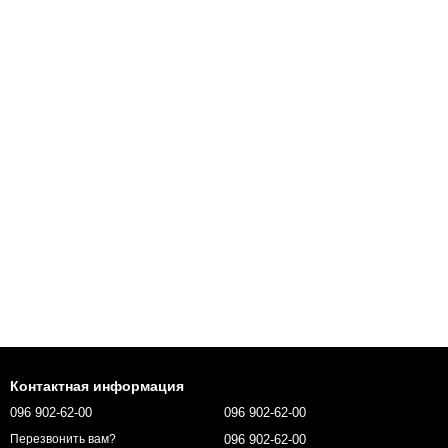
Контактная информация
096 902-62-00
096 902-62-00
096 902-62-00
Перезвонить вам?