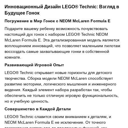
Инновационный Дизайн LEGO® Technic: Взгляд в
Будущее Гонок
Погружение в Мир Гонок с NEOM McLaren Formula E
Подарите вашему ребенку возможность почувствовать
настоящий дух гонок с набором LEGO® Technic NEOM
McLaren Formula E. Эта детализированная модель является
воплощением инноваций, что позволяет маленьким пилотам
воссоздать самые захватывающие гонки в собственной
комнате.
Развивающий Игровой Опыт
LEGO® Technic открывает новые горизонты для детского
творчества. Сборка модели NEOM McLaren способствует
развитию моторики, логического мышления и инженерного
видения. Каждый элемент набора разработан так, чтобы
обеспечить не только отличную игровую функциональность,
но и учебную ценность.
Совершенство в Каждой Детали
LEGO® Technic славится своим вниманием к деталям, и
NEOM McLaren Formula E не исключение. От точного
воссоздания экстерьера до продвинутых функций, как