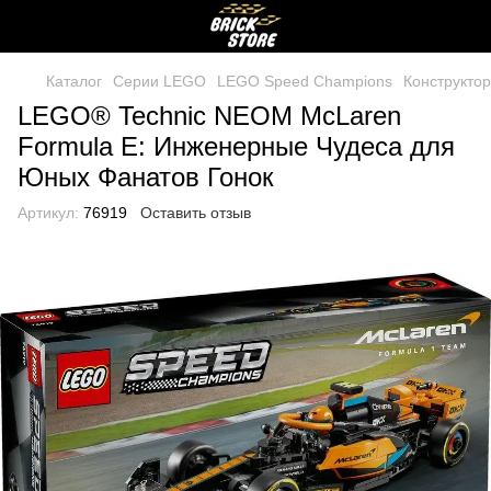
Каталог
Серии LEGO
LEGO Speed Champions
Конструкто
LEGO® Technic NEOM McLaren
Formula E: Инженерные Чудеса для
Юных Фанатов Гонок
Артикул:
76919
Оставить отзыв