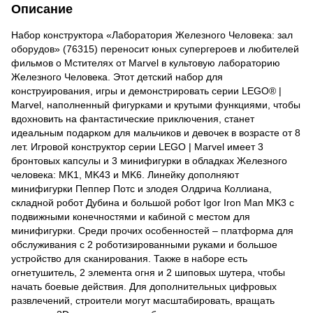
Описание
Набор конструктора «Лаборатория Железного Человека: зал
оборудов» (76315) переносит юных супергероев и любителей
фильмов о Мстителях от Marvel в культовую лабораторию
Железного Человека. Этот детский набор для
конструирования, игры и демонстрировать серии LEGO® |
Marvel, наполненный фигурками и крутыми функциями, чтобы
вдохновить на фантастические приключения, станет
идеальным подарком для мальчиков и девочек в возрасте от 8
лет. Игровой конструктор серии LEGO | Marvel имеет 3
бронтовых капсулы и 3 минифигурки в обладках Железного
человека: MK1, MK43 и MK6. Линейку дополняют
минифигурки Пеппер Потс и злодея Олдрича Коллиана,
складной робот Дубина и большой робот Igor Iron Man MK3 с
подвижными конечностями и кабиной с местом для
минифигурки. Среди прочих особенностей – платформа для
обслуживания с 2 роботизированными руками и большое
устройство для сканирования. Также в наборе есть
огнетушитель, 2 элемента огня и 2 шиповых шутера, чтобы
начать боевые действия. Для дополнительных цифровых
развлечений, строители могут масштабировать, вращать