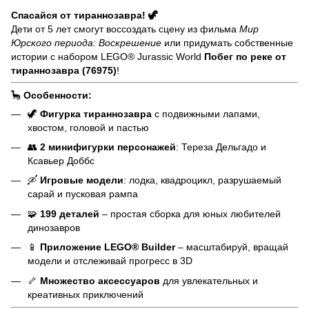
Спасайся от тираннозавра! 🦖
Дети от 5 лет смогут воссоздать сцену из фильма
Мир
Юрского периода: Воскрешение
или придумать собственные
истории с набором LEGO® Jurassic World
Побег по реке от
тираннозавра (76975)
!
🦕
Особенности:
🦖
Фигурка тираннозавра
с подвижными лапами,
хвостом, головой и пастью
👥
2 минифигурки персонажей
: Тереза Дельгадо и
Ксавьер Доббс
🛶
Игровые модели
: лодка, квадроцикл, разрушаемый
сарай и пусковая рампа
🧩
199 деталей
– простая сборка для юных любителей
динозавров
📱
Приложение LEGO® Builder
– масштабируй, вращай
модели и отслеживай прогресс в 3D
🦴
Множество аксессуаров
для увлекательных и
креативных приключений