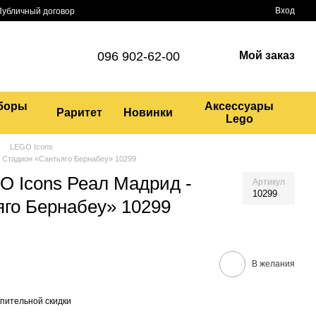
Вход
Публичный договор
096 902-62-00
Мой заказ
боры
Аксессуары
Раритет
Новинки
Lego
LEGO Icons
- Стадион «Сантьяго Бернабеу» 10299
O Icons Реал Мадрид -
Артикул
10299
го Бернабеу» 10299
В желания
пительной скидки