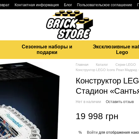
озврат
Контактная информация
Блог
Пользовательское соглашение
Сезонные наборы и
Эксклюзивные на
подарки
Lego
Главная
Каталог
Серии LEGO
Конструктор LEGO Icons Реал Мадрид 
Конструктор LEG
Стадион «Сантья
Нет в наличии
Оставить отзыв
19 998 грн
Войти
для отображения нако
%