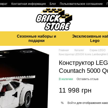
озврат
Контактная информация
Блог
Пользовательское соглашение
Сезонные наборы и
Эксклюзивные на
подарки
Lego
Главная
Каталог
Серии LEGO
Конструктор LEGO® Icons Lamborghini C
Конструктор LEG
Countach 5000 Qu
В наличии
Оставить отзыв
11 998 грн
Войти
для отображения нако
%