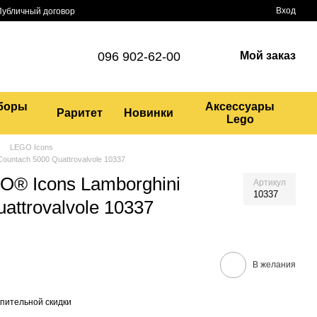
Вход
Публичный договор
096 902-62-00
Мой заказ
боры
Аксессуары
Раритет
Новинки
Lego
LEGO Icons
ountach 5000 Quattrovalvole 10337
O® Icons Lamborghini
Артикул
10337
attrovalvole 10337
В желания
пительной скидки