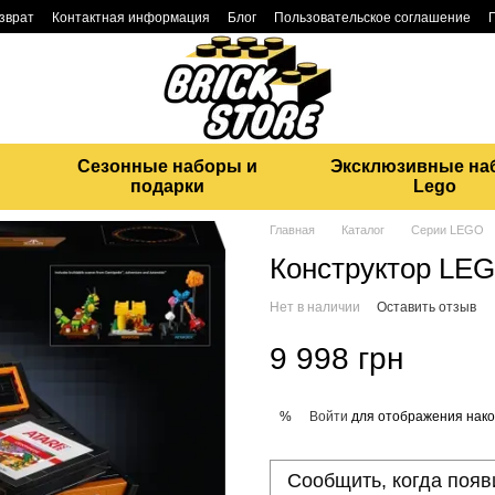
озврат
Контактная информация
Блог
Пользовательское соглашение
Сезонные наборы и
Эксклюзивные на
подарки
Lego
Главная
Каталог
Серии LEGO
Конструктор LEGO
Нет в наличии
Оставить отзыв
9 998 грн
Войти
для отображения нако
%
Сообщить, когда появ