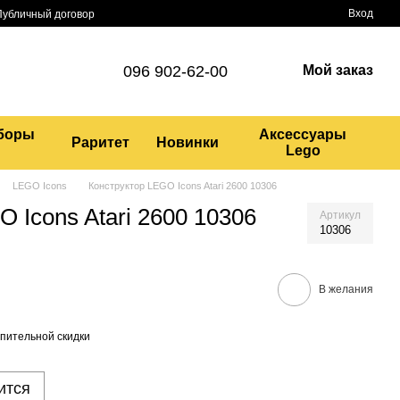
Вход
Публичный договор
096 902-62-00
Мой заказ
боры
Аксессуары
Раритет
Новинки
Lego
LEGO Icons
Конструктор LEGO Icons Atari 2600 10306
 Icons Atari 2600 10306
Артикул
10306
В желания
пительной скидки
ится