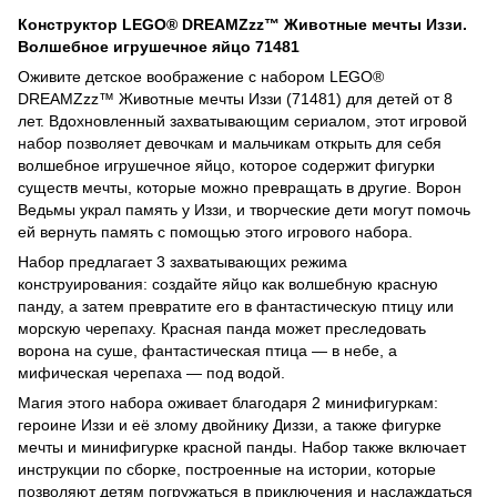
Конструктор LEGO® DREAMZzz™ Животные мечты Иззи.
Волшебное игрушечное яйцо 71481
Оживите детское воображение с набором LEGO®
DREAMZzz™ Животные мечты Иззи (71481) для детей от 8
лет. Вдохновленный захватывающим сериалом, этот игровой
набор позволяет девочкам и мальчикам открыть для себя
волшебное игрушечное яйцо, которое содержит фигурки
существ мечты, которые можно превращать в другие. Ворон
Ведьмы украл память у Иззи, и творческие дети могут помочь
ей вернуть память с помощью этого игрового набора.
Набор предлагает 3 захватывающих режима
конструирования: создайте яйцо как волшебную красную
панду, а затем превратите его в фантастическую птицу или
морскую черепаху. Красная панда может преследовать
ворона на суше, фантастическая птица — в небе, а
мифическая черепаха — под водой.
Магия этого набора оживает благодаря 2 минифигуркам:
героине Иззи и её злому двойнику Диззи, а также фигурке
мечты и минифигурке красной панды. Набор также включает
инструкции по сборке, построенные на истории, которые
позволяют детям погружаться в приключения и наслаждаться