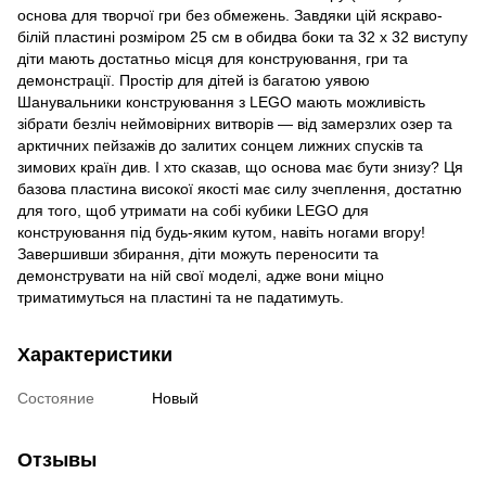
основа для творчої гри без обмежень. Завдяки цій яскраво-
білій пластині розміром 25 см в обидва боки та 32 x 32 виступу
діти мають достатньо місця для конструювання, гри та
демонстрації. Простір для дітей із багатою уявою
Шанувальники конструювання з LEGO мають можливість
зібрати безліч неймовірних витворів — від замерзлих озер та
арктичних пейзажів до залитих сонцем лижних спусків та
зимових країн див. І хто сказав, що основа має бути знизу? Ця
базова пластина високої якості має силу зчеплення, достатню
для того, щоб утримати на собі кубики LEGO для
конструювання під будь-яким кутом, навіть ногами вгору!
Завершивши збирання, діти можуть переносити та
демонструвати на ній свої моделі, адже вони міцно
триматимуться на пластині та не падатимуть.
Характеристики
Состояние
Новый
Отзывы