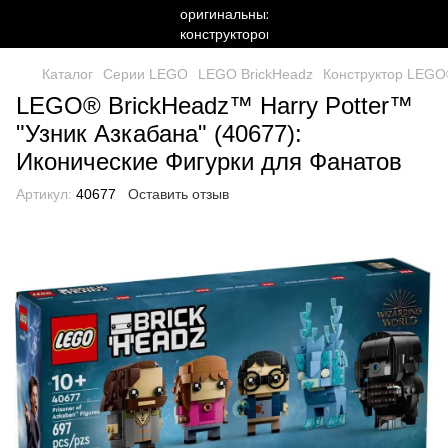
Каталог
Серии LEGO
LEGO BrickHeadz
Конструктор LEGO®
LEGO® BrickHeadz™ Harry Potter™
"Узник Азкабана" (40677):
Иконические Фигурки для Фанатов
Артикул:
40677
Оставить отзыв