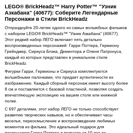
LEGO® BrickHeadz™ Harry Potter™ "Узник
Азкабана" (40677): Соберите Легендарные
Персонажи в Стили BrickHeadz
Отпразднуйте 20-летие одного из самых волшебных фильмов
с набором LEGO® BrickHeadz™ "Узник Азкабана" (40677).
Этот редкий набор ЛЕГО включает пять детально
воспроизведенных персонажей: Гарри Поттера, Гермиону
Грейнджер, Сириуса Блэка, Дементора и Оленя Патронуса,
каждый из которых представлен в уникальном стиле
BrickHeadz.
Фигурки Гарри, Гермионы и Сириуса комплектуются
волшебными палочками, что придает аутентичности их
изображению. Каждый сборный персонаж имеет высоту более
8 см и поставляется с базовой пластиной, позволяя создать
впечатляющую экспозицию на вашем столе или книжной
полке.
С 697 деталями, этот набор ЛЕГО не только способствует
развитию творческих навыков, но и обеспечивает часы
веселья, переосмысление и воспроизведение любимых
моментов из фильма. Это идеальный подарок для
поклонников Гарри Поттера в возрасте от 10 лет до