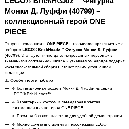
LEGO® BrickHeadz™ Фигурка
Монки Д. Луффи (40799) –
коллекционный герой ONE
PIECE
Отправь поклонников
ONE PIECE
в творческое приключение с
набором
LEGO® BrickHeadz™ Фигурка Монки Д. Луффи
(40799)
. Этот аутентично детализированный персонаж в
знаменитой соломенной шляпе и узнаваемом наряде подарит
часы увлекательной сборки и станет ярким украшением
коллекции.
🏴‍☠️
Особенности набора:
🔹 Коллекционная модель Монки Д. Луффи из серии
LEGO® BrickHeadz™
🔹 Характерный костюм и легендарная жёлтая
соломенная шляпа героя ONE PIECE
🔹 Прочная базовая пластина для удобной демонстрации
🔹 Можно сочетать с другими персонажами LEGO