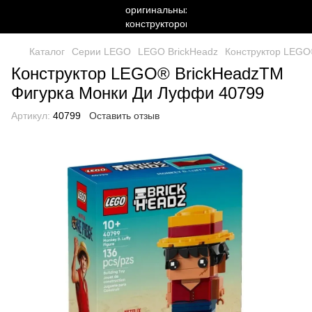
Каталог
Серии LEGO
LEGO BrickHeadz
Конструктор LEGO
Конструктор LEGO® BrickHeadzTM
Фигурка Монки Ди Луффи 40799
Артикул:
40799
Оставить отзыв