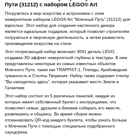
Пути (31212) с набором LEGO® Art
Погрузитесь в мир искусства и астрономии с этим
невероятным набором LEGO® Art "Млечный Путь" (31212) для
взрослых. Этот набор для создания настенного декора
является идеальным подарком, который позволит строителям
погрузиться в творческую деятельность, а затем разместить
произведение искусства на стене.
Этот потрясающий набор включает 3091 деталь LEGO,
создавая 3D-эффект невероятной глубины и текстуры. В нем
представлены некоторые из самых известных объектов
Млечного Пути, такие как TRAPPIST-1, Плеяды, Крабовидная
туманность и Столпы Творения. Набор также содержит плитку
"Вы находитесь здесь", которая указывает место Земли в
Галактике.
Этот набор состоит из 5 различных панелей, каждая из
которых имеет собственный буклет с инструкциями, что
позволяет семье, друзьям и близким собирать его вместе,
развлекаясь и общаясь. Во время сборки можно
отсканировать QR-код каждого буклета, чтобы узнать больше
о Млечном Пути с помощью специально подобранного
саундтрека.