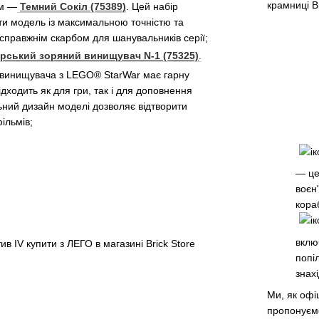
ем —
Темний Сокіл (75389)
. Цей набір
ти модель із максимальною точністю та
 справжнім скарбом для шанувальників серії;
рський зоряний винищувач N-1 (75325)
.
винищувача з LEGO® StarWar має гарну
ідходить як для гри, так і для доповнення
льний дизайн моделі дозволяє відтворити
ільмів;
— це
воєн
кора
вклю
попі
знах
Ми, як офі
пропонуємо