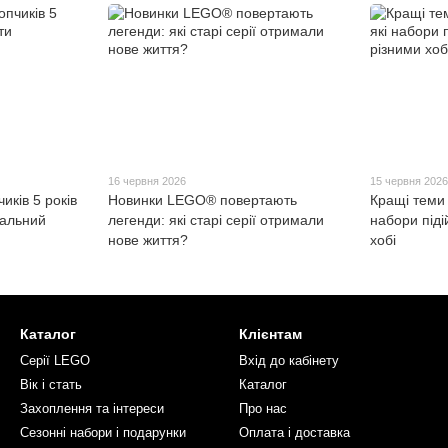
16 червня 2026
15 червня 202
ків 5 років
Новинки LEGO® повертають
Кращі теми 
деальний
легенди: які старі серії отримали
набори піді
нове життя?
хобі
Каталог
Клієнтам
Серії LEGO
Вхід до кабінету
Вік і стать
Каталог
Захоплення та інтереси
Про нас
Сезонні набори і подарунки
Оплата і доставка