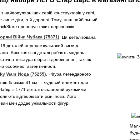
з найпопулярніших серій конструкторів у світі,
 лише діти, а й дорослі. Тому, наш найбільший
ickStore пропонує таких персонажів:
ряні Війни Чубака (75371)
. Ця деталізована
319 деталей передає культовий вигляд
жа. Високоякісні деталі роблять модель
стична текстура шерсті і доповнення, такі як
ір особливої автентичності.
y Wars Йода (75255)
. Фігура легендарного
тою близько 41 см — чудовий елемент для
. Набір із 1771 деталі оснащений рухомими
воляють відтворювати різні пози. Його
вий меч додає унікальності фігурі.
Малю
будь
макс