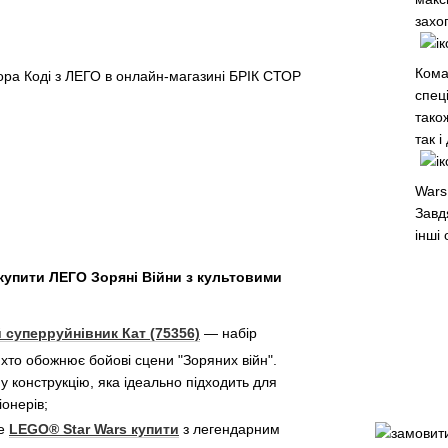
захо
Кома
спец
також
так і
Wars
Завд
інші
купити ЛЕГО Зоряні Війни з культовими
 суперруйнівник Кат (75356)
— набір
 хто обожнює бойові сцени "Зоряних війн".
 конструкцію, яка ідеально підходить для
іонерів;
те
LEGO® Star Wars купити
з легендарним