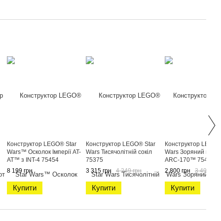
Конструктор LEGO® Star
Конструктор LEGO® Star
Конструктор LEGO S
Wars™ Осколок Імперії AT-
Wars Тисячолітній сокіл
Wars Зоряний вини
AT™ з INT-4 75454
75375
ARC-170™ 75402
8 199 грн
3 315 грн
4 249 грн
2 800 грн
3 499 грн
Купити
Купити
Купити