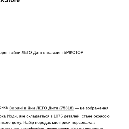
Зоряні війни ЛЕГО Дитя (75318)
— це зображення
ка Йоди, яке складається з 1075 деталей, стане окрасою
-якого дому. Набір передає милі риси персонажа з
имальною деталізацією, дозволяючи відчути справжнє