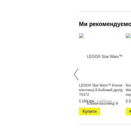
Ми рекомендуєм
LEGO® Star Wars™ Клони-
Ко
піхотинці й Бойовий дроїд
Wa
75372
пе
1 154 грн
1 479 грн
2 2
Купити