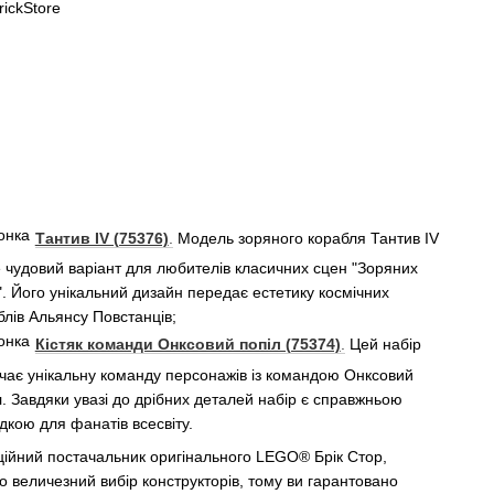
Тантив IV (75376)
.
Модель зоряного корабля Тантив IV
 чудовий варіант для любителів класичних сцен "Зоряних
". Його унікальний дизайн передає естетику космічних
блів Альянсу Повстанців;
Кістяк команди Онксовий попіл (75374)
.
Цей набір
чає унікальну команду персонажів із командою Онксовий
л. Завдяки увазі до дрібних деталей набір є справжньою
ідкою для фанатів всесвіту.
ційний постачальник оригінального LEGO® Брік Стор,
 величезний вибір конструкторів, тому ви гарантовано