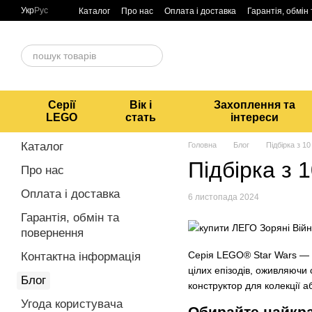
Перейти до основного контенту
Укр
Рус
Каталог
Про нас
Оплата і доставка
Гарантія, обмін
Серії
Вік і
Захоплення та
LEGO
стать
інтереси
Каталог
Головна
Блог
Підбірка з 
Підбірка з
Про нас
Оплата і доставка
6 листопада 2024
Гарантія, обмін та
повернення
Серія LEGO® Star Wars — ц
Контактна інформація
цілих епізодів, оживляючи 
Блог
конструктор для колекції а
Угода користувача
Обирайте найкра