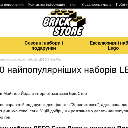
 та повернення
Контактна інформація
Блог
Угода користувача
Публічн
Сезонні набори і
Ексклюзивні на
подарунки
Lego
10 найпопулярніших наборів LEGO® StarWar
 10 найпопулярніших наборів 
е справжній подарунок для фанатів "Зоряних воєн", адже вона дає 
сцени культової саги. У цій добірці ми розглянемо десять найпопуля
бо гри.
щі набори ЛЕГО Стар Варс в магазині Bri