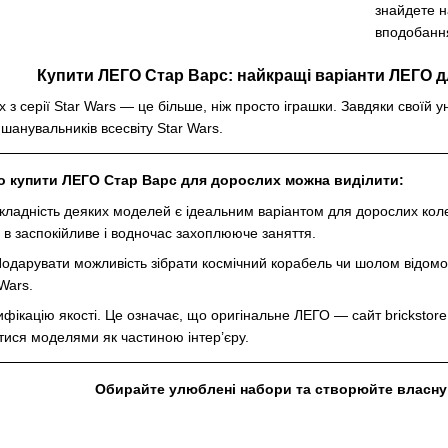
знайдете н
вподобанн
Купити ЛЕГО Стар Варс: найкращі варіанти ЛЕГО дл
з серії Star Wars — це більше, ніж просто іграшки. Завдяки своїй у
 шанувальників всесвіту Star Wars.
о купити ЛЕГО Стар Варс для дорослих можна виділити:
складність деяких моделей є ідеальним варіантом для дорослих коле
в заспокійливе і водночас захоплююче заняття.
Подарувати можливість зібрати космічний корабель чи шолом відомог
Wars.
фікацію якості. Це означає, що оригінальне ЛЕГО — сайт brickstore.c
ися моделями як частиною інтер’єру.
Обирайте улюблені набори та створюйте власну 