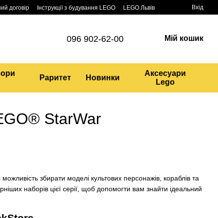
Вхід
ий договір
Інструкції з будування LEGO
LEGO Львів
096 902-62-00
Мій кошик
бори
Аксесуари
Раритет
Новинки
Lego
LEGO® StarWar
можливість збирати моделі культових персонажів, кораблів та
рніших наборів цієї серії, щоб допомогти вам знайти ідеальний
ckStore