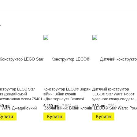
о
нструктор LEGO Star
Конструктор LEGO® Зоряні
Дитячий конструктор
rs Джедайський
війни: Війни клонів
LEGO® Star Wars: Робот
рехоплювач Асоки 75401
«Джаггернаут» Великої
ударного клону-солдата,
армії Республіки 75413
75448
49 грн
6 460 грн
7 599 грн
569 грн
729 грн
Купити
Купити
Купити