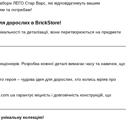
абори ЛЕГО Стар Варс, які відповідатимуть вашим
ям та потребам!
я дорослих в BrickStore!
нікальності та деталізації, вони перетворюються на предмети
кціонерів. Розробка кожної деталі вимагає часу та навичок, що
о героя – чудова ідея для дорослих, хто колись мріяв про
om.ua гарантує міцність і довговічність конструкцій, що
унікальну колекцію!