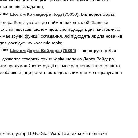
плення від складання;
Шолом Командора Коді (75350)
.
Відтворює образ
ндора Коді з увагою до найменших деталей. Завдяки
іальній підставці шолом ідеально підходить для виставки, а
 має зручні функції складання, які підходять як для новачків,
 для досвідчених колекціонерів;
Шолом Дарта Вейдера (75304)
— конструктор Star
 дозволяє створити точну копію шолома Дарта Вейдера.
яки продуманій конструкції він має реалістичні пропорції та
 особливості, що робить його ідеальним для колекціонування.