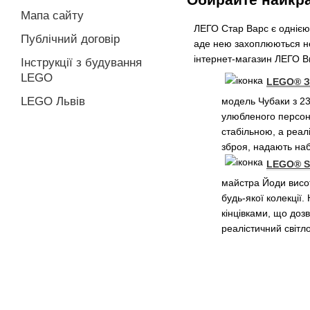
Мапа сайту
ЛЕГО Стар Варс є однією 
Публічний договір
аде нею захоплюються не
інтернет-магазин ЛЕГО Br
Інструкції з будування
LEGO
LEGO® Зо
LEGO Львів
модель Чубаки з 2
улюбленого персона
стабільною, а реалі
зброя, надають наб
LEGO® Sk
майстра Йоди висо
будь-якої колекції
кінцівками, що доз
реалістичний світло