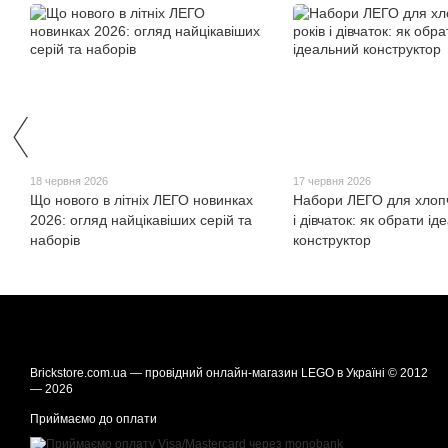
18 червня 2026
17 червня 2026
Що нового в літніх ЛЕГО новинках
Набори ЛЕГО для хлопчи
2026: огляд найцікавіших серій та
і дівчаток: як обрати і
наборів
конструктор
Brickstore.com.ua — провідний онлайн-магазин LEGO в Україні © 2012
— 2026
Приймаємо до оплати