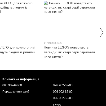
6
14 червня 2026
ЛЕГО для кожного: які
Новинки LEGO® повертають
йдуть людям із різними
легенди: які старі серії отримали
нове життя?
Контактна інформація
096 902-62-00
096 902-62-00
096 902-62-00
Передзвонити вам?
096 902-62-00
skype