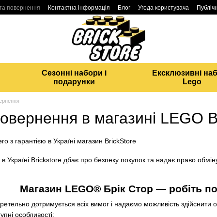
 та повернення
Контактна інформація
Блог
Угода користувача
Публічн
Сезонні набори і
Ексклюзивні на
подарунки
Lego
вернення
овернення в магазині LEGO Br
 Україні Вrickstore дбає про безпеку покупок та надає право обмін
Магазин LEGO® Брік Стор — робіть п
етельно дотримується всіх вимог і надаємо можливість здійснити 
упні особливості: