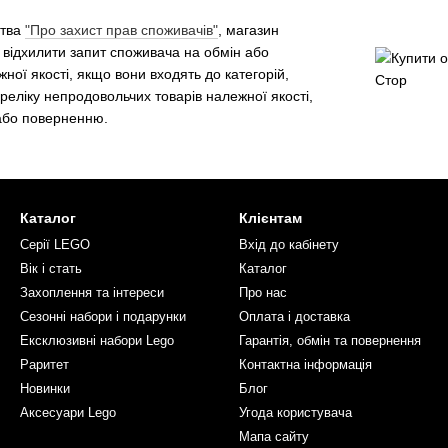
ства
"Про захист прав споживачів"
, магазин
 відхилити запит споживача на обмін або
ної якості, якщо вони входять до категорій,
еліку непродовольчих товарів належної якості,
 або поверненню.
Каталог
Клієнтам
Серії LEGO
Вхід до кабінету
Вік і стать
Каталог
Захоплення та інтереси
Про нас
Сезонні набори і подарунки
Оплата і доставка
Ексклюзивні набори Lego
Гарантія, обмін та повернення
Раритет
Контактна інформація
Новинки
Блог
Аксесуари Lego
Угода користувача
Мапа сайту