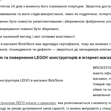
отягом 14 днів з моменту його отримання покупцем. Зворотна доста
вживаним та мати слідів використання, таких як подряпини, потертос
овинен бути повністю укомплектованим і збереженою фабричною уп
 маркування повинні бути збережені;
и належний вигляд і свої споживчі властивості.
 магазині BrickStore має відповідні сертифікати, тому ми можемо га
ння, пошкодження чи дефекти — зверніться до менеджерів компанії
н та повернення LEGO® конструкторів в інтернет-мага
BRICKSTOR
мають офіц
магазині, 
товарів га
обмін та п
виявлення 
структори ЛЕГО купити з гарантією
, яка розпочинається з моменту п
іоду за умови дотримання умов гарантії, їх можна виправити у спеці