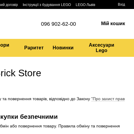
Вхід
ий договір
Інструкції з будування LEGO
LEGO Львів
096 902-62-00
Мій кошик
бори
Аксесуари
Раритет
Новинки
Lego
ick Store
у та повернення товарів, відповідно до Закону
"Про захист прав
окупки безпечними
обмін або повернення товару. Правила обміну та повернення