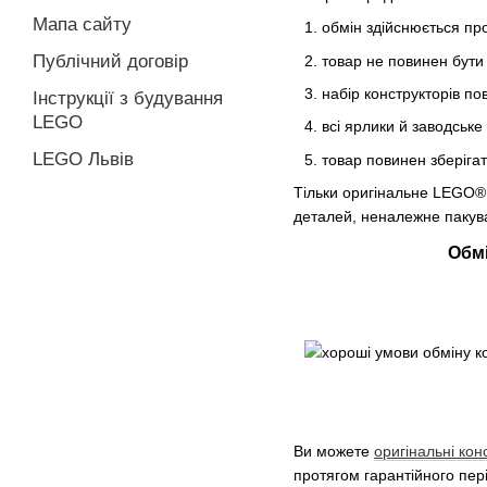
Мапа сайту
обмін здійснюється пр
Публічний договір
товар не повинен бути 
набір конструкторів п
Інструкції з будування
LEGO
всі ярлики й заводське
LEGO Львів
товар повинен зберігат
Тільки оригінальне LEGO® в
деталей, неналежне пакува
Обмі
Ви можете
оригінальні кон
протягом гарантійного пер