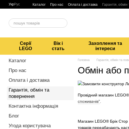
Перейти до основного контенту
Укр
Рус
Каталог
Про нас
Оплата і доставка
Гарантія, обмін
Серії
Вік і
Захоплення та
LEGO
стать
інтереси
Каталог
Головна
Гарантія, обмін та по
Обмін або п
Про нас
Оплата і доставка
Гарантія, обмін та
Провідний магазин LEGO® в
повернення
споживачів"
.
Контактна інформація
Блог
Магазин LEGO® Брік Стор р
Угода користувача
товарів передбачають наст