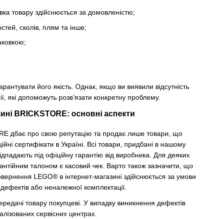
вка товару здійснюється за домовленістю;
тей, сколів, плям та інше;
аковкою;
рантувати його якість. Однак, якщо ви виявили відсутність
, які допоможуть розв’язати конкретну проблему.
зині BRICKSTORE: основні аспекти
E дбає про свою репутацію та продає лише товари, що
ійні сертифікати в Україні. Всі товари, придбані в нашому
підпадають під офіційну гарантію від виробника. Для деяких
рантійним талоном є касовий чек. Варто також зазначити, що
овернення LEGO® в інтернет-магазині здійснюється за умови
дефектів або неналежної комплектації.
ередачі товару покупцеві. У випадку виникнення дефектів
алізованих сервісних центрах.