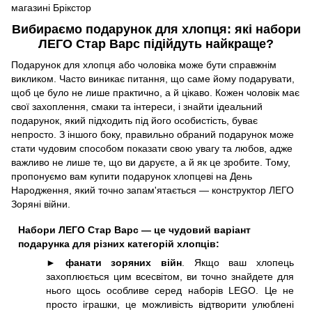
Вибираємо подарунок для хлопця: які набори
ЛЕГО Стар Варс підійдуть найкраще?
Подарунок для хлопця або чоловіка може бути справжнім
викликом. Часто виникає питання, що саме йому подарувати,
щоб це було не лише практично, а й цікаво. Кожен чоловік має
свої захоплення, смаки та інтереси, і знайти ідеальний
подарунок, який підходить під його особистість, буває
непросто. З іншого боку, правильно обраний подарунок може
стати чудовим способом показати свою увагу та любов, адже
важливо не лише те, що ви даруєте, а й як це зробите. Тому,
пропонуємо вам купити подарунок хлопцеві на День
Народження, який точно запам'ятається — конструктор ЛЕГО
Зоряні війни.
Набори ЛЕГО Стар Варс — це чудовий варіант
подарунка для різних категорій хлопців:
►
фанати зоряних війн
. Якщо ваш хлопець
захоплюється цим всесвітом, ви точно знайдете для
нього щось особливе серед наборів LEGO. Це не
просто іграшки, це можливість відтворити улюблені