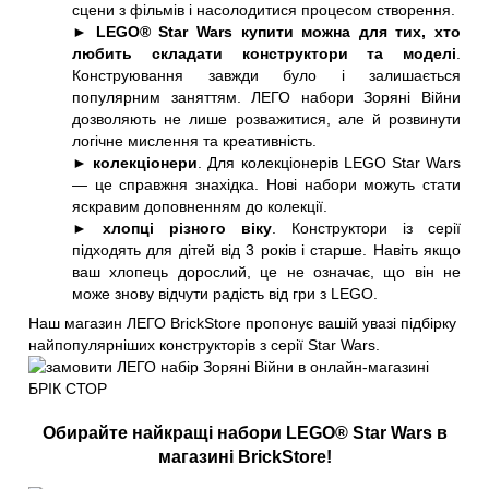
сцени з фільмів і насолодитися процесом створення.
►
LEGO® Star Wars купити можна для тих, хто
любить складати конструктори та моделі
.
Конструювання завжди було і залишається
популярним заняттям. ЛЕГО набори Зоряні Війни
дозволяють не лише розважитися, але й розвинути
логічне мислення та креативність.
►
колекціонери
. Для колекціонерів LEGO Star Wars
— це справжня знахідка. Нові набори можуть стати
яскравим доповненням до колекції.
►
хлопці різного віку
. Конструктори із серії
підходять для дітей від 3 років і старше. Навіть якщо
ваш хлопець дорослий, це не означає, що він не
може знову відчути радість від гри з LEGO.
Наш магазин ЛЕГО BrickStore пропонує вашій увазі підбірку
найпопулярніших конструкторів з серії Star Wars.
Обирайте найкращі набори LEGO® Star Wars в
магазині BrickStore!