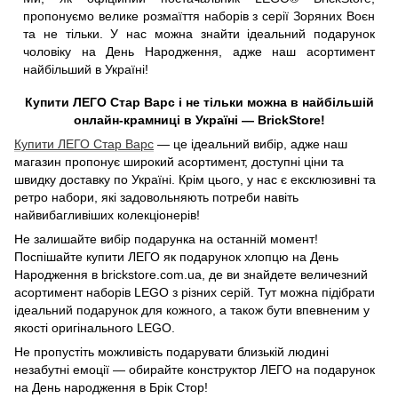
пропонуємо велике розмаїття наборів з серії Зоряних Воєн
та не тільки. У нас можна знайти ідеальний подарунок
чоловіку на День Народження, адже наш асортимент
найбільший в Україні!
Купити ЛЕГО Стар Варс і не тільки можна в найбільшій
онлайн-крамниці в Україні — BrickStore!
Купити ЛЕГО Стар Варс
— це ідеальний вибір, адже наш
магазин пропонує широкий асортимент, доступні ціни та
швидку доставку по Україні. Крім цього, у нас є ексклюзивні та
ретро набори, які задовольняють потреби навіть
найвибагливіших колекціонерів!
Не залишайте вибір подарунка на останній момент!
Поспішайте купити ЛЕГО як подарунок хлопцю на День
Народження в brickstore.com.ua, де ви знайдете величезний
асортимент наборів LEGO з різних серій. Тут можна підібрати
ідеальний подарунок для кожного, а також бути впевненим у
якості оригінального LEGO.
Не пропустіть можливість подарувати близькій людині
незабутні емоції — обирайте конструктор ЛЕГО на подарунок
на День народження в Брік Стор!