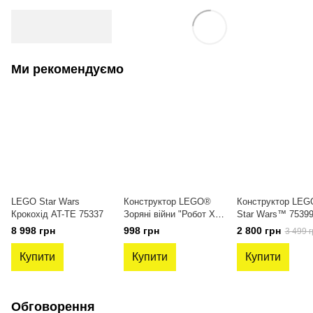
Ми рекомендуємо
LEGO Star Wars
Конструктор LEGO®
Конструктор LE
Крокохід AT-TE 75337
Зоряні війни "Робот X-
Star Wars™ 7539
Wing Люка
Повстанський
8 998 грн
998 грн
2 800 грн
3 499 г
Скайвокера", 75390
винищувач U-Win
Купити
Купити
Купити
Обговорення