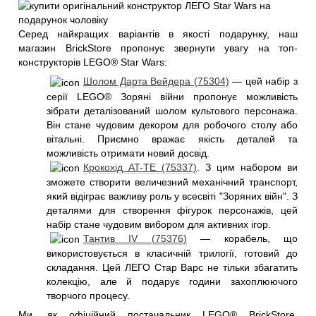
Серед найкращих варіантів в якості подарунку, наш
магазин BrickStore пропонує звернути увагу на топ-
конструкторів LEGO® Star Wars:
Шолом Дарта Вейдера (75304)
— цей набір з
серії LEGO® Зоряні війни пропонує можливість
зібрати деталізований шолом культового персонажа.
Він стане чудовим декором для робочого столу або
вітальні. Приємно вражає якість деталей та
можливість отримати новий досвід.
Крокохід AT-TE (75337)
. З цим набором ви
зможете створити величезний механічний транспорт,
який відіграє важливу роль у всесвіті "Зоряних війн". З
деталями для створення фігурок персонажів, цей
набір стане чудовим вибором для активних ігор.
Тантив IV (75376)
— корабель, що
використовується в класичній трилогії, готовий до
складання. Цей ЛЕГО Стар Варс не тільки збагатить
колекцію, але й подарує години захоплюючого
творчого процесу.
Ми, як офіційний постачальник LEGO® BrickStore,