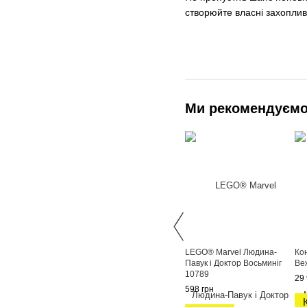
створюйте власні захопливі
Ми рекомендуєм
LEGO® Marvel Людина-
Ко
Павук і Доктор Восьминіг
Ве
10789
29 
598 грн