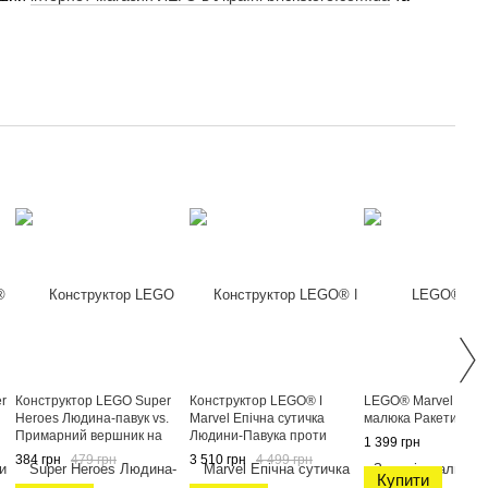
r
Конструктор LEGO Super
Конструктор LEGO® ǀ
LEGO® Marvel «Зор
Heroes Людина-павук vs.
Marvel Епічна сутичка
малюка Ракети» 76
Примарний вершник на
Людини-Павука проти
1 399 грн
мотоциклі 76335
Халка 76350
384 грн
479 грн
3 510 грн
4 499 грн
Купити