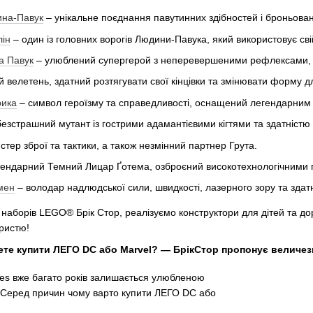
ина-Павук
– унікальне поєднання павутинних здібностей і броньовано
лін
– один із головних ворогів Людини-Павука, який використовує сві
а Павук
– улюблений супергерой з неперевершеними рефлексами, зда
 велетень, здатний розтягувати свої кінцівки та змінювати форму д
рика
– символ героїзму та справедливості, оснащений легендарним щ
езстрашний мутант із гострими адамантієвими кігтями та здатністю 
тер зброї та тактики, а також незмінний партнер Грута.
ендарний Темний Лицар Ґотема, озброєний високотехнологічними 
мен
– володар надлюдської сили, швидкості, лазерного зору та здатн
 наборів LEGO® Брік Стор, реалізуємо конструктори для дітей та до
ористю!
ете купити ЛЕГО DC або Marvel? — БрікСтор пропонує величезн
es вже багато років залишається улюбленою
. Серед причин чому варто купити ЛЕГО DC або