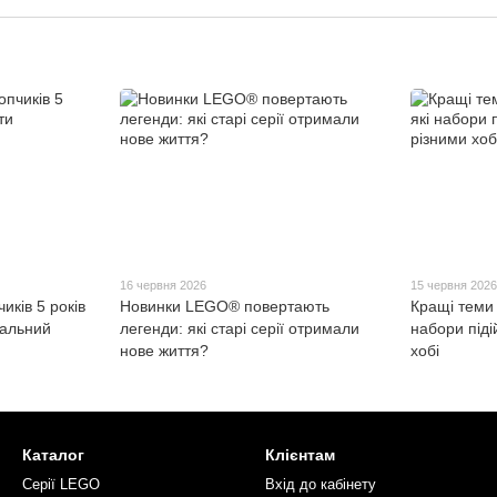
16 червня 2026
15 червня 202
ків 5 років
Новинки LEGO® повертають
Кращі теми 
деальний
легенди: які старі серії отримали
набори піді
нове життя?
хобі
Каталог
Клієнтам
Серії LEGO
Вхід до кабінету