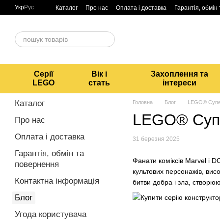
Перейти до основного контенту
Укр
Рус
Каталог
Про нас
Оплата і доставка
Гарантія, обмін
Серії
Вік і
Захоплення та
LEGO
стать
інтереси
Каталог
Головна
Блог
LEGO® Супер
LEGO® Супе
Про нас
Оплата і доставка
31 березня 2025
Гарантія, обмін та
Фанати коміксів Marvel і 
повернення
культових персонажів, вис
Контактна інформація
битви добра і зла, створюю
Блог
Угода користувача