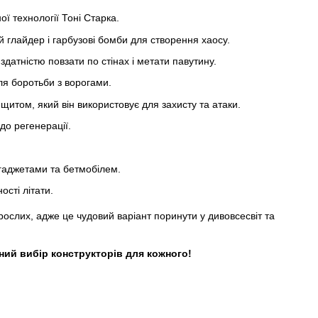
ї технології Тоні Старка.
й глайдер і гарбузові бомби для створення хаосу.
тністю повзати по стінах і метати павутину.
ля боротьби з ворогами.
итом, який він використовує для захисту та атаки.
до регенерації.
гаджетами та бетмобілем.
ості літати.
рослих, адже це чудовий варіант поринути у дивовсесвіт та
ий вибір конструкторів для кожного!