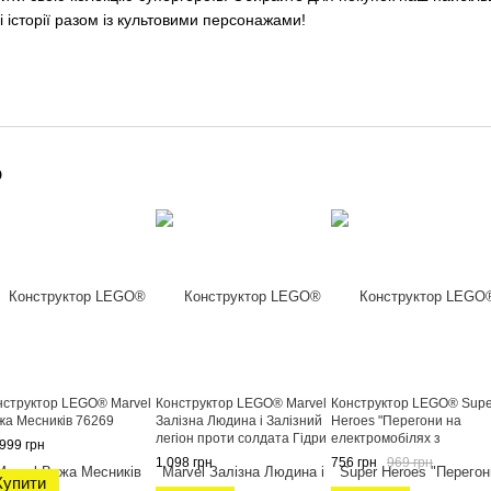
 історії разом із культовими персонажами!
о
нструктор LEGO® Marvel
Конструктор LEGO® Marvel
Конструктор LEGO® Supe
жа Месників 76269
Залізна Людина і Залізний
Heroes "Перегони на
легіон проти солдата Гідри
електромобілях з
999 грн
76288
динозаврами", 11198
1 098 грн
756 грн
969 грн
Купити