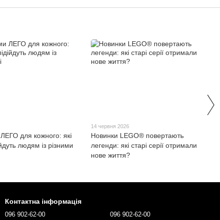
6
14 червня 2026
ЛЕГО для кожного: які
Новинки LEGO® повертають
йдуть людям із різними
легенди: які старі серії отримали
нове життя?
Контактна інформація
096 902-62-00
096 902-62-00