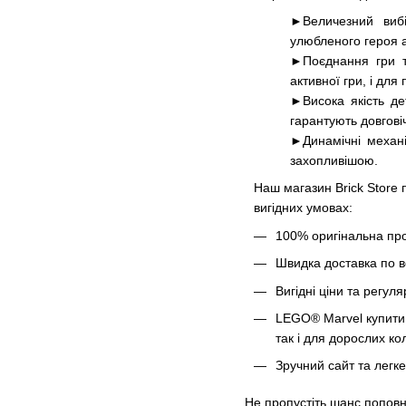
►Величезний виб
улюбленого героя а
►Поєднання гри т
активної гри, і для
►Висока якість д
гарантують довговіч
►Динамічні механі
захопливішою.
Наш магазин Brick Store
вигідних умовах:
100% оригінальна пр
Швидка доставка по вс
Вигідні ціни та регуляр
LEGO® Marvel купити 
так і для дорослих ко
Зручний сайт та лег
Не пропустіть шанс попов