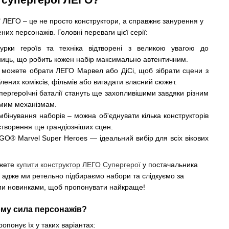
 ЛЕГО – це не просто конструктори, а справжнє занурення у
них персонажів. Головні переваги цієї серії:
урки героїв та техніка відтворені з великою увагою до
ниць, що робить кожен набір максимально автентичним.
можете обрати ЛЕГО Марвел або ДіСі, щоб зібрати сцени з
лених коміксів, фільмів або вигадати власний сюжет.
ергероїчні баталії стануть ще захопливішими завдяки різним
мим механізмам.
бінування наборів – можна об'єднувати кілька конструкторів
створення ще грандіозніших сцен.
O® Marvel Super Heroes — ідеальний вибір для всіх вікових
ожете
купити конструктор ЛЕГО Супергерої
у постачальника
e, адже ми ретельно підбираємо набори та слідкуємо за
ми новинками, щоб пропонувати найкраще!
чому сила персонажів?
понує їх у таких варіантах: