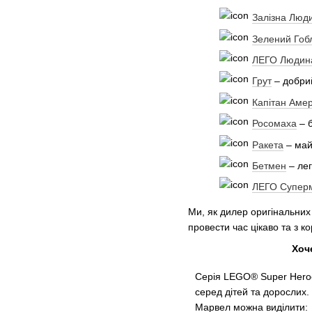
Залізна Люд
Зелений Гоб
ЛЕГО Людин
Грут
– добрий
Капітан Аме
Росомаха
– б
Ракета
– майс
Бетмен
– лег
ЛЕГО Супер
Ми, як дилер оригінальних
провести час цікаво та з к
Хоч
Серія LEGO® Super Hero
серед дітей та дорослих
Марвел можна виділити: