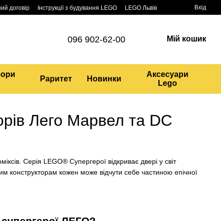
Вхід
ий договір
Інструкції з будування LEGO
LEGO Львів
096 902-62-00
Мій кошик
бори
Аксесуари
Раритет
Новинки
Lego
орів Лего Марвел та DC
коміксів. Серія LEGO® Супергерої
відкриває двері у світ
 цим конструкторам кожен може відчути себе частиною епічної
в супергерої ЛЕГО?