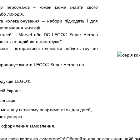
ір персонажів – кожен може знайти свого
бо лиходія.
а колекціонування – набори підходять і для
 поповнення колекції.
еталей – Marvel або DC LEGO® Super Heroes
ність та надійність конструкції.
зми – інтерактивні елементи роблять гру ще
 пропонує купити LEGO® Super Heroes на
одукція LEGO®.
ій Україні.
ні акції.
можна у великому асортименті як для дітей,
лекціонерів.
ке оформлення замовлення.
нити свою колекцію супергероїв! Обирайте для покупок наш найбіл