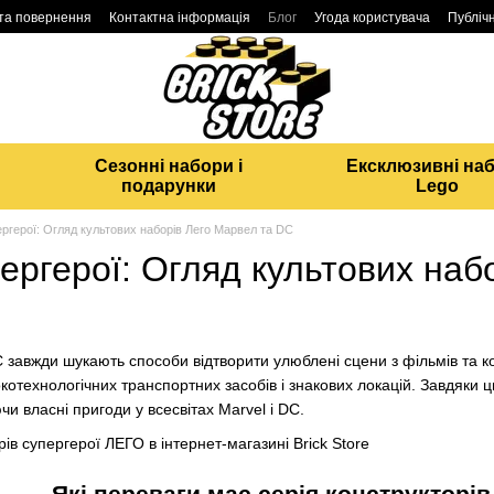
 та повернення
Контактна інформація
Блог
Угода користувача
Публічн
Сезонні набори і
Ексклюзивні на
подарунки
Lego
герої: Огляд культових наборів Лего Марвел та DC
ргерої: Огляд культових наб
DC завжди шукають способи відтворити улюблені сцени з фільмів та 
окотехнологічних транспортних засобів і знакових локацій. Завдяки
чи власні пригоди у всесвітах Marvel і DC.
Які переваги має серія конструкторі