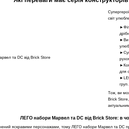
Супергерої
світ улюбле
►Фіг
дріб
►Ви 
улюб
►Суп
рухо
►Ком
для 
►LEG
груп.
Тож, ви м
Brick Stor
актуальни
ЛЕГО набори Марвел та DC від Brick Store: в 
внений яскравими персонажами, тому ЛЕГО набори Марвел та DC про