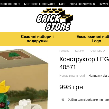
 та повернення
Контактна інформація
Блог
Угода користувача
Публічн
Сезонні набори і
Ексклюзивні на
подарунки
Lego
Головна
Каталог
Серії LEGO
Конструктор LEG
40571
Немає в наявності
Написати відгу
998 грн
Увійти
для відображення нак
%