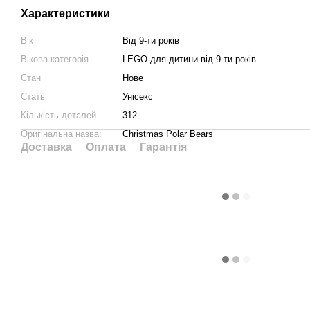
Характеристики
Вік
Від 9-ти років
Вікова категорія
LEGO для дитини від 9-ти років
Стан
Нове
Стать
Унісекс
Кількість деталей
312
Оригінальна назва:
Christmas Polar Bears
Доставка
Оплата
Гарантія