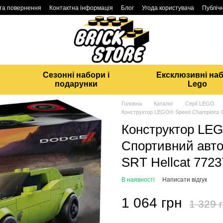
 та повернення
Контактна інформація
Блог
Угода користувача
Публічн
Сезонні набори і
Ексклюзивні на
подарунки
Lego
Головна
Каталог
Серії LEGO
Конструктор LEGO® Speed Champions Сп
Конструктор LE
Спортивний авто
SRT Hellcat 7723
В наявності
Написати відгук
1 064 грн
1 329 