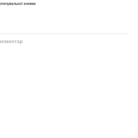
опичувальної знижки
 коментар