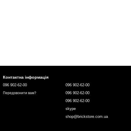
Контактна інформація
096 902-62-00
096 902-62-00
096 902-62-00
Передзвонити вам?
096 902-62-00
skype
shop@brickstore.com.ua