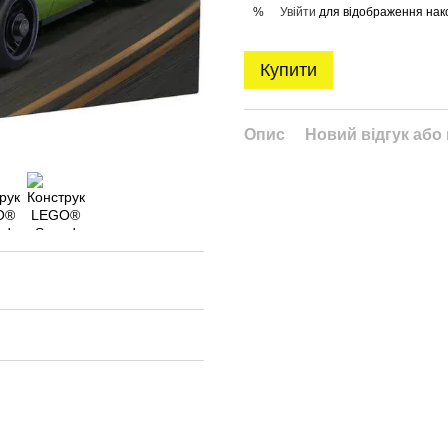
Увійти
для відображення нак
%
Купити
Опис
Новий відгук або