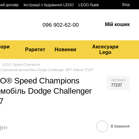
Вхід
ий договір
Інструкції з будування LEGO
LEGO Львів
096 902-62-00
Мій кошик
бори
Аксесуари
Раритет
Новинки
Lego
LEGO Speed Champions
ортивний автомобіль Dodge Challenger SRT Hellcat 77237
GO® Speed Champions
Артикул
77237
мобіль Dodge Challenger
7
грн
В бажання