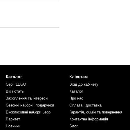
Каталог
Клієнтам
Серії LEGO
Вхід до кабінету
Вік і стать
Каталог
Захоплення та інтереси
Про нас
Сезонні набори і подарунки
Оплата і доставка
Ексклюзивні набори Lego
Гарантія, обмін та повернення
Раритет
Контактна інформація
Новинки
Блог