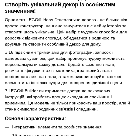
Створіть унікальний декор із особистим
значенням!
Орнамент LEGO® Ideas Генеалогічне дерево - це більше ніж
просто конструктор; це шанс зануритися в сімейну історію та
створити щось унікальне. Цей набір є чудовим способом для
дорослих відновити спогади, об'єднатися з родиною та
друзями та створити особливий декор для дому.
З 16 підвісними тримачами для фотографій, записок і
паперових сувенірів, цей набір пропонує чудову можливість
персоналізувати кожну деталь. Додайте сезонне листя,
розмістіть фігурки птахів, метелика, іграшковий літак і
повітряного змія на гілках, а також використовуйте квіткові
елементи та інші аксесуари для створення ідилічної сцени.
З LEGO® Builder ви отримаєте доступ до покрокових
інструкцій, які зроблять процес складання спокійним і
приємним. Ця модель не тільки прикрасить ваш простір, але й
стане символом родинних зв'язків і спадщини.
Основні характеристики:
Інтерактивні елементи та особисте значення
16 тримачів для персоналізації