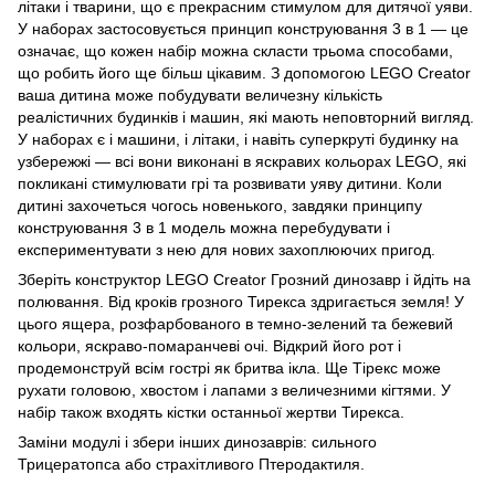
літаки і тварини, що є прекрасним стимулом для дитячої уяви.
У наборах застосовується принцип конструювання 3 в 1 — це
означає, що кожен набір можна скласти трьома способами,
що робить його ще більш цікавим. З допомогою LEGO Creator
ваша дитина може побудувати величезну кількість
реалістичних будинків і машин, які мають неповторний вигляд.
У наборах є і машини, і літаки, і навіть суперкруті будинку на
узбережжі — всі вони виконані в яскравих кольорах LEGO, які
покликані стимулювати грі та розвивати уяву дитини. Коли
дитині захочеться чогось новенького, завдяки принципу
конструювання 3 в 1 модель можна перебудувати і
експериментувати з нею для нових захоплюючих пригод.
Зберіть конструктор LEGO Creator Грозний динозавр і йдіть на
полювання. Від кроків грозного Тирекса здригається земля! У
цього ящера, розфарбованого в темно-зелений та бежевий
кольори, яскраво-помаранчеві очі. Відкрий його рот і
продемонструй всім гострі як бритва ікла. Ще Тірекс може
рухати головою, хвостом і лапами з величезними кігтями. У
набір також входять кістки останньої жертви Тирекса.
Заміни модулі і збери інших динозаврів: сильного
Трицератопса або страхітливого Птеродактиля.