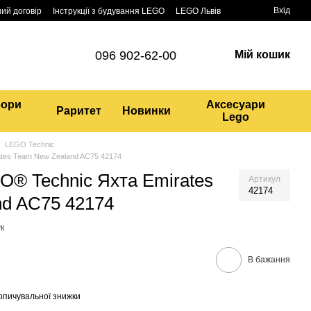
Вхід
ий договір
Інструкції з будування LEGO
LEGO Львів
096 902-62-00
Мій кошик
бори
Аксесуари
Раритет
Новинки
Lego
LEGO Technic
tes Team New Zealand AC75 42174
O® Technic Яхта Emirates
Артикул
42174
nd AC75 42174
к
В бажання
опичувальної знижки