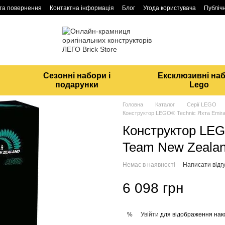
 та повернення
Контактна інформація
Блог
Угода користувача
Публічн
Сезонні набори і
Ексклюзивні на
подарунки
Lego
Головна
Каталог
Серії LEGO
Конструктор LEGO® Technic Яхта Emira
Конструктор LEG
Team New Zeala
Немає в наявності
Написати відгу
6 098 грн
Увійти
для відображення нак
%