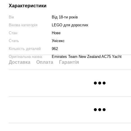
Характеристики
Вік
Від 18-ти років
Вікова категорія
LEGO для дорослих
Стан
Нове
Стать
Унісекс
Кількість деталей
962
Оригінальна назва:
Emirates Team New Zealand AC75 Yacht
Доставка
Оплата
Гарантія