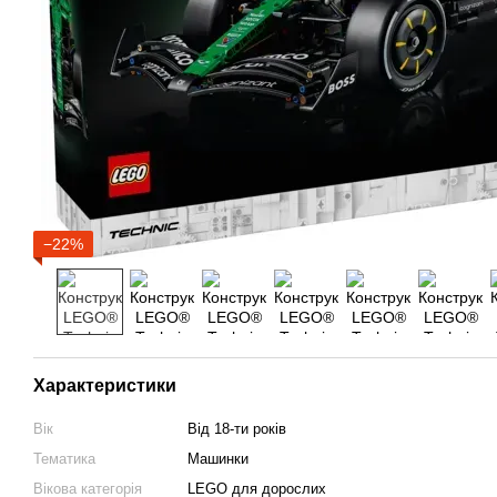
−22%
Характеристики
Вік
Від 18-ти років
Тематика
Машинки
Вікова категорія
LEGO для дорослих