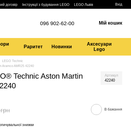
Вхід
ий договір
Інструкції з будування LEGO
LEGO Львів
096 902-62-00
Мій кошик
бори
Аксесуари
Раритет
Новинки
Lego
LEGO Technic
in Aramco AMR25 42240
O® Technic Aston Martin
Артикул
42240
2240
 грн
В бажання
опичувальної знижки