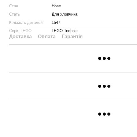
Стан
Нове
Стать
Для хлопчика
Кількість деталей
1547
Серія LEGO
LEGO Technic
Доставка
Оплата
Гарантія