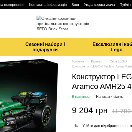
 та повернення
Контактна інформація
Блог
Угода користувача
Публічн
Сезонні набори і
Ексклюзивні на
подарунки
Lego
Головна
Каталог
Серії LEGO
Конструктор LEGO® Technic Aston Mart
Конструктор LEG
Aramco AMR25 4
В наявності
Написати відгук
9 204 грн
11 799
Увійти
для відображення нак
%