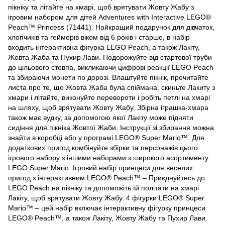
пікніку та літайте на хмарі, щоб врятувати Жовту Жабу з
ігровим набором для дітей Adventures with Interactive LEGO®
Peach™ Princess (71441). Найкращий подарунок для дівчаток,
хлопчиків та геймерів віком від 6 років і старше, в набір
входить інтерактивна фігурка LEGO Peach, а також Лакіту,
Жовта Жаба та Пухир Лави. Подорожуйте від стартової труби
до цільового стовпа, викликаючи цифрові реакції LEGO Peach
та збираючи монети по дорозі. Влаштуйте пікнік, прочитайте
листа про те, що Жовта Жаба була спіймана, скиньте Лакиту з
хмари і літайте, виконуйте перевороти і робіть петлі на хмарі
на шляху, щоб врятувати Жовту Жабу. Збірна іграшка-хмара
також має вудку, за допомогою якої Лакіту може підняти
сидіння для пікніка Жовтої Жаби. Інструкції зі збирання можна
знайти в коробці або у програмі LEGO® Super Mario™. Для
додаткових пригод комбінуйте збірки та персонажів цього
ігрового набору з іншими наборами з широкого асортименту
LEGO Super Mario. Ігровий набір принцеси для веселих
пригод з інтерактивним LEGO® Peach™ – Приєднуйтесь до
LEGO Peach на пікніку та допоможіть їй політати на хмарі
Лакіту, щоб врятувати Жовту Жабу. 4 фігурки LEGO® Super
Mario™ – цей набір включає інтерактивну фігурку принцеси
LEGO® Peach™, а також Лакіту, Жовту Жабу та Пухир Лави.