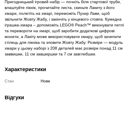
Пригодницький ігровий набір — почніть біля стартової труби,
влаштуйте пікнік, прочитайте листа, скиньте Лакиту з його
хмари, полетіть на хмарі, переможіть Пухир Лави, щоб
звільнити Жовту Жабу, і закінчіть у кінцевого стовпа. Кумедна
іграшка-хмара – допоможіть LEGO® Peach™ виконувати петлі
та перевороти на хмарі, щоб заробити додаткові цифрові
монети, а Лакіту може використовувати хмару, щоб зачепити
стілець для пікніка та зловити Жовту Жабу. Розміри — модуль
хмари у цьому наборі з 208 деталей має розміри понад 11 см
заввишки, 11 см завширшки та 7 см завглибшки.
Характеристики
Стан
Нове
Відгуки