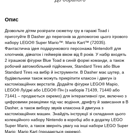
Опис
Дозвольте дітям розіграти сюжетну гру в гаражі Toad і
приготуйте B Dasher до перегонів за допомогою цього ігрового
набору LEGO® Super Mario™: Mario Kart™ (72035).
Фантастична ідея подарункового персонажа Nintendo® для
хлопчиків, дівчаток і геймерів віком від 8 років. У набір входять
2 іграшкові фігурки Blue Toad в синій формі команди, а також
робочий автомобільний підйомник, Standard Tires або Blue
Standard Tires на вибір й інструменти. B Dasher має шутер, а
будівельники також можуть прикріпити клаксон і двигун із
кастомізаційних верстатів. Додайте фігурки LEGO® Маріо,
LEGO® Луїджі або LEGO® Піч (з наборів 71439, 71440 або
71441 – продаються окремо) для інтерактивної гри, включно з
цифровими реакціями під час водіння, дрифту й зависання в B
Dasher, а також вибору звуків клаксона й двигуна з
кастомізаційних машин. Знайдіть інструкції зі складання цього
колекційного набору Nintendo в коробці або в додатку LEGO
Super Mario, а також зверніть увагу на інші набори LEGO Super
Mario: Mario Kart (продаються окремо).