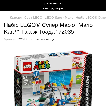
Каталог
Серії LEGO
LEGO Super Mario
Набір LEGO® Супер
Набір LEGO® Супер Маріо "Mario
Kart™ Гараж Тоада" 72035
Артикул:
72035
Написати відгук