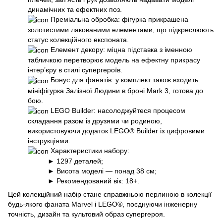
динамічних та ефектних поз.
Преміальна обробка: фігурка прикрашена
золотистими лакованими елементами, що підкреслюють
статус колекційного експоната.
Елемент декору: міцна підставка з іменною
табличкою перетворює модель на ефектну прикрасу
інтер’єру в стилі супергероїв.
Бонус для фанатів: у комплект також входить
мініфігурка Залізної Людини в броні Mark 3, готова до
бою.
LEGO Builder: насолоджуйтеся процесом
складання разом із друзями чи родиною,
використовуючи додаток LEGO® Builder із цифровими
інструкціями.
Характеристики набору:
► 1297 деталей;
► Висота моделі — понад 38 см;
► Рекомендований вік: 18+.
Цей колекційний набір стане справжньою перлиною в колекції
будь-якого фаната Marvel і LEGO®, поєднуючи інженерну
точність, дизайн та культовий образ супергероя.