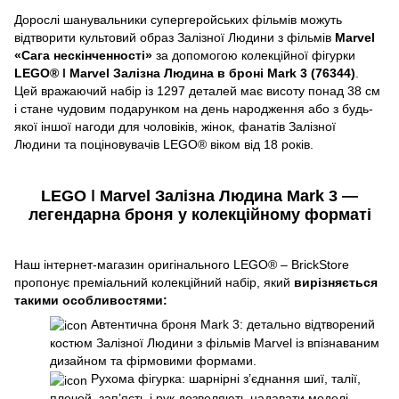
Дорослі шанувальники супергеройських фільмів можуть
відтворити культовий образ Залізної Людини з фільмів
Marvel
«Сага нескінченності»
за допомогою колекційної фігурки
LEGO® ǀ Marvel Залізна Людина в броні Mark 3 (76344)
.
Цей вражаючий набір із 1297 деталей має висоту понад 38 см
і стане чудовим подарунком на день народження або з будь-
якої іншої нагоди для чоловіків, жінок, фанатів Залізної
Людини та поціновувачів LEGO® віком від 18 років.
LEGO ǀ Marvel Залізна Людина Mark 3 —
легендарна броня у колекційному форматі
Наш інтернет-магазин оригінального LEGO® – BrickStore
пропонує преміальний колекційний набір, який
вирізняється
такими особливостями:
Автентична броня Mark 3: детально відтворений
костюм Залізної Людини з фільмів Marvel із впізнаваним
дизайном та фірмовими формами.
Рухома фігурка: шарнірні з’єднання шиї, талії,
плечей, зап’ясть і рук дозволяють надавати моделі