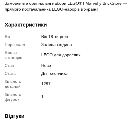
Замовляйте оригінальні набори LEGO® ǀ Marvel у BrickStore —
прямого постачальника LEGO-наборів в Україні!
Характеристики
Вік
Від 18-ти років
Персонажі
Залізна людина
Вікова
LEGO для дорослих
категорія
Стан
Нове
Стать
Для хлопчика
Кількість
1297
деталей
Кількість
1
фігурок
Відгуки