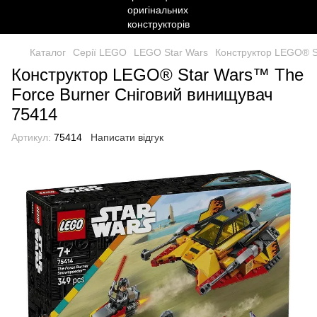
Каталог
Серії LEGO
LEGO Star Wars
Конструктор LEGO® S
Конструктор LEGO® Star Wars™ The
Force Burner Сніговий винищувач
75414
Артикул:
75414
Написати відгук