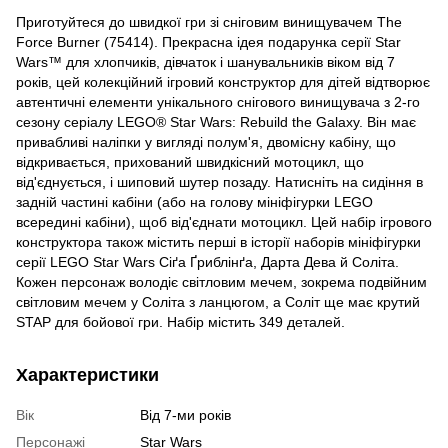
Приготуйтеся до швидкої гри зі сніговим винищувачем The
Force Burner (75414). Прекрасна ідея подарунка серії Star
Wars™ для хлопчиків, дівчаток і шанувальників віком від 7
років, цей колекційний ігровий конструктор для дітей відтворює
автентичні елементи унікального снігового винищувача з 2-го
сезону серіалу LEGO® Star Wars: Rebuild the Galaxy. Він має
привабливі наліпки у вигляді полум'я, двомісну кабіну, що
відкривається, прихований швидкісний мотоцикл, що
від'єднується, і шиповий шутер позаду. Натисніть на сидіння в
задній частині кабіни (або на голову мініфігурки LEGO
всередині кабіни), щоб від'єднати мотоцикл. Цей набір ігрового
конструктора також містить перші в історії наборів мініфігурки
серії LEGO Star Wars Сіґа Ґриблінґа, Дарта Дева й Соліта.
Кожен персонаж володіє світловим мечем, зокрема подвійним
світловим мечем у Соліта з ланцюгом, а Соліт ще має крутий
STAP для бойової гри. Набір містить 349 деталей.
Характеристики
Вік
Від 7-ми років
Персонажі
Star Wars