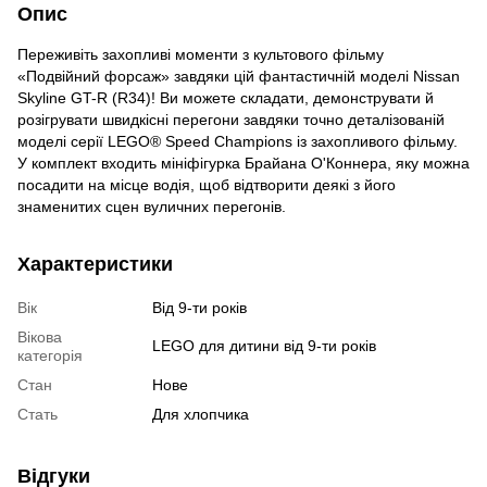
Опис
Переживіть захопливі моменти з культового фільму
«Подвійний форсаж» завдяки цій фантастичній моделі Nissan
Skyline GT-R (R34)! Ви можете складати, демонструвати й
розігрувати швидкісні перегони завдяки точно деталізованій
моделі серії LEGO® Speed Champions із захопливого фільму.
У комплект входить мініфігурка Брайана О'Коннера, яку можна
посадити на місце водія, щоб відтворити деякі з його
знаменитих сцен вуличних перегонів.
Характеристики
Вік
Від 9-ти років
Вікова
LEGO для дитини від 9-ти років
категорія
Стан
Нове
Стать
Для хлопчика
Відгуки