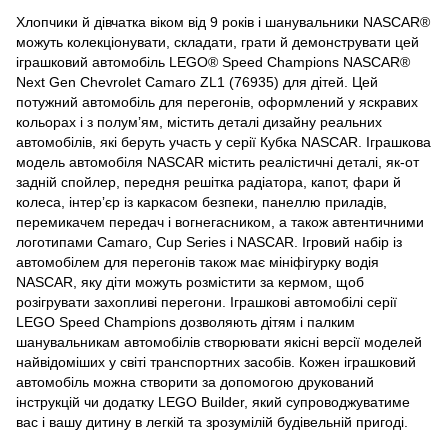
Хлопчики й дівчатка віком від 9 років і шанувальники NASCAR®
можуть колекціонувати, складати, грати й демонструвати цей
іграшковий автомобіль LEGO® Speed Champions NASCAR®
Next Gen Chevrolet Camaro ZL1 (76935) для дітей. Цей
потужний автомобіль для перегонів, оформлений у яскравих
кольорах і з полумʼям, містить деталі дизайну реальних
автомобілів, які беруть участь у серії Кубка NASCAR. Іграшкова
модель автомобіля NASCAR містить реалістичні деталі, як-от
задній спойлер, передня решітка радіатора, капот, фари й
колеса, інтерʼєр із каркасом безпеки, панеллю приладів,
перемикачем передач і вогнегасником, а також автентичними
логотипами Camaro, Cup Series і NASCAR. Ігровий набір із
автомобілем для перегонів також має мініфігурку водія
NASCAR, яку діти можуть розмістити за кермом, щоб
розігрувати захопливі перегони. Іграшкові автомобілі серії
LEGO Speed Champions дозволяють дітям і палким
шанувальникам автомобілів створювати якісні версії моделей
найвідоміших у світі транспортних засобів. Кожен іграшковий
автомобіль можна створити за допомогою друкований
інструкцій чи додатку LEGO Builder, який супроводжуватиме
вас і вашу дитину в легкій та зрозумілій будівельній пригоді.