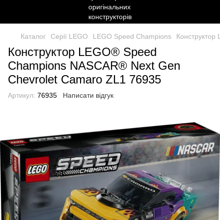
Каталог
Серії LEGO
LEGO Speed Champions
Конструктор
Конструктор LEGO® Speed
Champions NASCAR® Next Gen
Chevrolet Camaro ZL1 76935
Артикул:
76935
Написати відгук