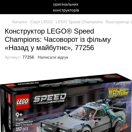
Каталог
Серії LEGO
LEGO Speed Champions
Конструктор 
Конструктор LEGO® Speed
Champions: Часоворот із фільму
«Назад у майбутнє», 77256
Артикул:
77256
Написати відгук