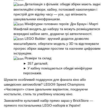
Деталізація з фільмів: обидві збірки мають задні
вентиляційні отвори, кабіну, потоковий накопичувач і
пристрій для відліку часу — усе, що впізнають
шанувальники кінофраншизи.
Мініфігурки головних героїв: Док Браун і Марті
Макфлай входять до набору та можуть розміщуватися
всередині кабіни авто, додаючи грі автентичності.
LEGO Builder: зручний додаток дозволяє
масштабувати, обертати модель у 3D та відстежувати
прогрес збірки завдяки простим та наочним цифровим
інструкціям.
Розміри та склад:
► 357 деталей;
► У кабіну поміщаються обидві мініфігурки
персонажів.
Шукаєте особливий подарунок для фаната кіно або
швидкісних автомобілів? LEGO® Speed Champions
«Часоворот» стане ідеальним варіантом, поєднуючи
ностальгію, стиль та улюблену класику кіно.
Замовляйте культовий набір прямо зараз у BrickStore —
прямого постачальника LEGO-наборів в Україні!