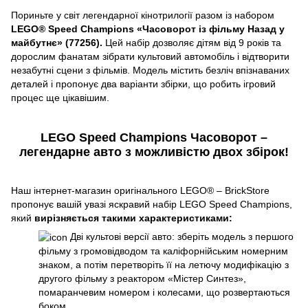
Пориньте у світ легендарної кінотрилогії разом із набором
LEGO® Speed Champions «Часоворот із фільму Назад у
майбутнє» (77256).
Цей набір дозволяє дітям від 9 років та
дорослим фанатам зібрати культовий автомобіль і відтворити
незабутні сцени з фільмів. Модель містить безліч впізнаваних
деталей і пропонує два варіанти збірки, що робить ігровий
процес ще цікавішим.
LEGO Speed Champions Часоворот –
легендарне авто з можливістю двох збірок!
Наш інтернет-магазин оригінального LEGO® – BrickStore
пропонує вашій увазі яскравий набір LEGO Speed Champions,
який
вирізняється такими характеристиками:
Дві культові версії авто: зберіть модель з першого
фільму з громовідводом та каліфорнійським номерним
знаком, а потім перетворіть її на летючу модифікацію з
другого фільму з реактором «Містер Синтез»,
помаранчевим номером і колесами, що розвертаються
боком.