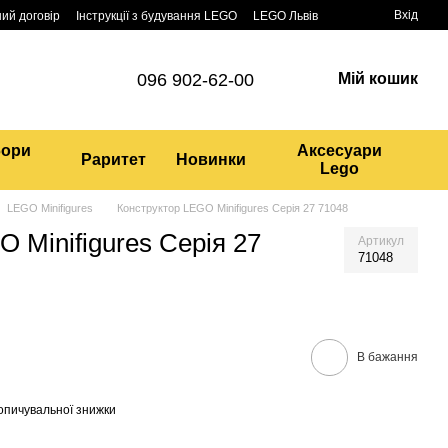
Вхід
ий договір
Інструкції з будування LEGO
LEGO Львів
096 902-62-00
Мій кошик
бори
Аксесуари
Раритет
Новинки
Lego
LEGO Minifigures
Конструктор LEGO Minifigures Серія 27 71048
 Minifigures Серія 27
Артикул
71048
В бажання
опичувальної знижки