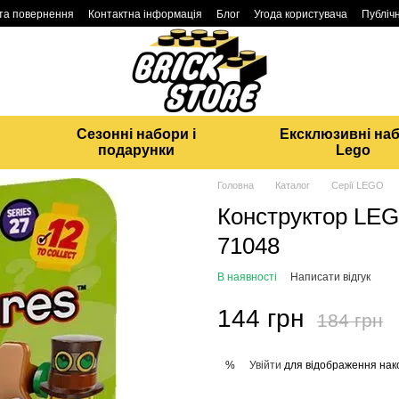
 та повернення
Контактна інформація
Блог
Угода користувача
Публічн
Сезонні набори і
Ексклюзивні на
подарунки
Lego
Головна
Каталог
Серії LEGO
Конструктор LEGO
71048
В наявності
Написати відгук
144 грн
184 грн
Увійти
для відображення нак
%