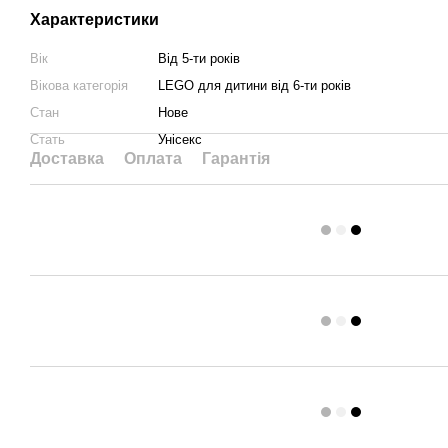
Характеристики
Вік
Від 5-ти років
Вікова категорія
LEGO для дитини від 6-ти років
Стан
Нове
Стать
Унісекс
Доставка
Оплата
Гарантія