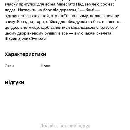
власну притулок для воїна Minecraft! Над землею coolest
додзе. Натисніть на блок під деревом, і — бам! —
відкривається люк і той, хто стоїть на ньому, падає в печеру
внизу. Ковадло, горн, стійка для обладунків та багато іншого —
це ідеальне місце, щоб зайнятися ковальською справою. У
цьому дворівневому будівлі є все — включаючи скелета!
Швидше хапайте меч!
Характеристики
Стан
Нове
Відгуки
Додайте перший відгук