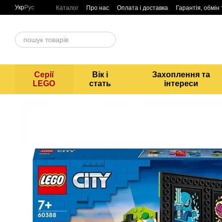
Перейти до основного контенту
Укр
Рус
Каталог
Про нас
Оплата і доставка
Гарантія, обмін
Серії
Вік і
Захоплення та
LEGO
стать
інтереси