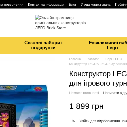
 та повернення
Контактна інформація
Блог
Угода користувача
Публічн
Сезонні набори і
Ексклюзивні на
подарунки
Lego
Головна
Каталог
Серії LEGO
Конструктор LEGO® LEGO City Вантажівк
Конструктор LEG
для ігрового тур
Немає в наявності
Написати відгу
1 899 грн
Увійти
для відображення нак
%