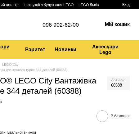
Вхід
ий договір
Інструкції з будування LEGO
LEGO Львів
096 902-62-00
Мій кошик
бори
Аксесуари
Раритет
Новинки
Lego
LEGO City
а для ігрового турне 344 деталей (60388)
O® LEGO City Вантажівка
Артикул
60388
не 344 деталей (60388)
к
В бажання
опичувальної знижки