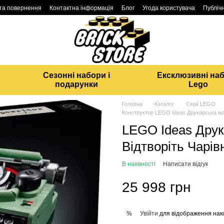
 та повернення
Контактна інформація
Блог
Угода користувача
Публічн
Сезонні набори і
Ексклюзивні на
подарунки
Lego
Головна
Каталог
Серії LEGO
Конструктор LEGO Ideas Друкарська м
LEGO Ideas Друк
Відтворіть Чарів
В наявності
Написати відгук
25 998 грн
Увійти
для відображення нак
%