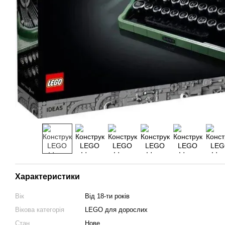
Характеристики
Вік
Від 18-ти років
Вікова категорія
LEGO для дорослих
Стан
Нове