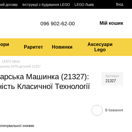
Вхід
ий договір
Інструкції з будування LEGO
LEGO Львів
096 902-62-00
Мій кошик
бори
Аксесуари
Раритет
Новинки
Lego
LEGO Ideas
ашинка 2079 деталей 21327
арська Машинка (21327):
Артикул
21327
ність Класичної Технології
В бажання
опичувальної знижки