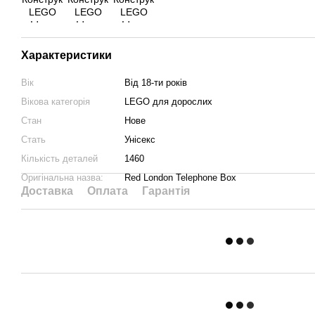
Характеристики
Вік
Від 18-ти років
Вікова категорія
LEGO для дорослих
Стан
Нове
Стать
Унісекс
Кількість деталей
1460
Оригінальна назва:
Red London Telephone Box
Доставка
Оплата
Гарантія