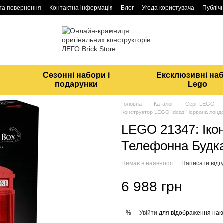
 та повернення
Контактна інформація
Блог
Угода користувача
Публічн
Сезонні набори і
Ексклюзивні на
подарунки
Lego
Головна
Каталог
Серії LEGO
Конструктор LEGO Ideas Червона лонд
LEGO 21347: Іко
Телефонна Будка
Немає в наявності
Написати відгу
6 988 грн
Увійти
для відображення нак
%