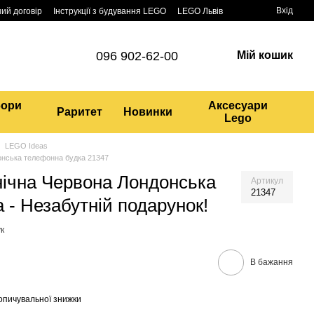
Вхід
ий договір
Інструкції з будування LEGO
LEGO Львів
096 902-62-00
Мій кошик
бори
Аксесуари
Раритет
Новинки
Lego
LEGO Ideas
онська телефонна будка 21347
нічна Червона Лондонська
Артикул
21347
 - Незабутній подарунок!
к
В бажання
опичувальної знижки