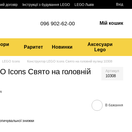
Вхід
ий договір
Інструкції з будування LEGO
LEGO Львів
096 902-62-00
Мій кошик
бори
Аксесуари
Раритет
Новинки
Lego
LEGO Icons
Конструктор LEGO Icons Свято на головній вулиці 10308
O Icons Свято на головній
Артикул
10308
к
В бажання
опичувальної знижки