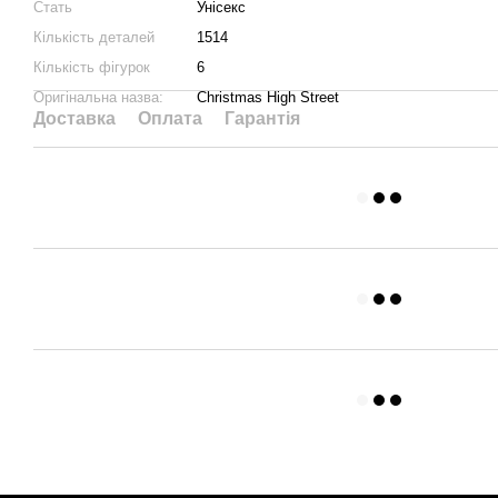
Стать
Унісекс
Кількість деталей
1514
Кількість фігурок
6
Оригінальна назва:
Christmas High Street
Доставка
Оплата
Гарантія