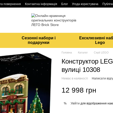
 та повернення
Контактна інформація
Блог
Угода користувача
Публічн
Сезонні набори і
Ексклюзивні на
подарунки
Lego
Головна
Каталог
Серії LEGO
Конструктор LEG
вулиці 10308
Немає в наявності
Написати відгу
12 998 грн
Увійти
для відображення нак
%