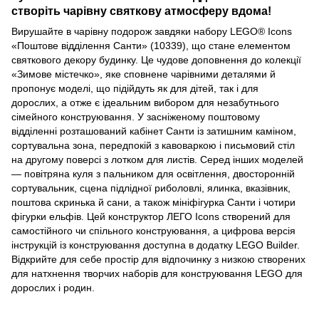
створіть чарівну святкову атмосферу вдома!
Вирушайте в чарівну подорож завдяки набору LEGO® Icons
«Поштове відділення Санти» (10339), що стане елементом
святкового декору будинку. Це чудове доповнення до колекції
«Зимове містечко», яке сповнене чарівними деталями й
пропонує моделі, що підійдуть як для дітей, так і для
дорослих, а отже є ідеальним вибором для незабутнього
сімейного конструювання. У засніженому поштовому
відділенні розташований кабінет Санти із затишним каміном,
сортувальна зона, передпокій з кавоваркою і письмовий стіл
на другому поверсі з лотком для листів. Серед інших моделей
— повітряна куля з пальником для освітлення, двосторонній
сортувальник, сцена підлідної риболовлі, ялинка, вказівник,
поштова скринька й сани, а також мініфігурка Санти і чотири
фігурки ельфів. Цей конструктор ЛЕГО Icons створений для
самостійного чи спільного конструювання, а цифрова версія
інструкцій із конструювання доступна в додатку LEGO Builder.
Відкрийте для себе простір для відпочинку з низкою створених
для натхнення творчих наборів для конструювання LEGO для
дорослих і родин.