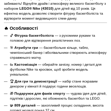
забивають! Відчуйте драйв і атмосферу великого баскетболу з
набором
LEGO® Nike (43010)
для дітей від 10 років. Ця
ефектна модель дозволяє створити фігурку баскетболіста та
відтворити момент видовищного слем-данку.
🔥 Особливості
🏀
Фігурка баскетболіста
— з рухомими руками та
головою для відтворення реалістичних поз.
🎯
Атрибути гри
— баскетбольне кільце, табло,
чемпіонський банер і вболівальники створюють атмосферу
справжнього матчу.
👟
Кастомізація
— обирайте зачіску, номер і деталі для
футболки Nike та кросівок, щоб зробити модель
унікальною.
🏆
Для гри та демонстрації
— набір стане яскравим
декором у кімнаті й подарує години веселощів.
🎁
Подарунок для фанів спорту
— чудова ідея для дітей,
підлітків і дорослих, які обожнюють баскетбол та LEGO.
🧩
809 деталей
— захопливий процес складання, висота
готової моделі понад 37 см.