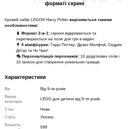
форматі скрині
Ігровий набір LEGO® Harry Potter
вирізняється такими
особливостями:
🧳
Формат 2-в-1:
скриня відкривається та
перетворюється на поле для гри в квідич.
🧙
4 мініфігурки:
Гаррі Поттер, Драко Мелфой, Седрик
Діґорі та Чо Чанґ.
🎭
Персоналізація персонажів:
10 додаткових голів і
10 зачісок для створення унікальних гравців.
Характеристики
Вік
Від 9-ти років
Вікова
LEGO для дитини від 9-ти років
категорія
Стан
Нове
Стать
Унісекс
Кількість
599