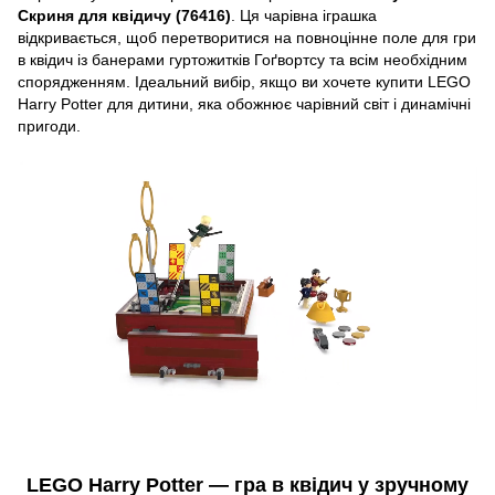
Скриня для квідичу (76416)
. Ця чарівна іграшка
відкривається, щоб перетворитися на повноцінне поле для гри
в квідич із банерами гуртожитків Гоґвортсу та всім необхідним
спорядженням. Ідеальний вибір, якщо ви хочете купити LEGO
Harry Potter для дитини, яка обожнює чарівний світ і динамічні
пригоди.
LEGO Harry Potter — гра в квідич у зручному