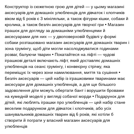
Конструктор із сюжетною грою для дітей — у цьому магазині
аксесуарів для домашніх улюбленців для дівчаток і хлопчиків
віком від 6 років є 3 мініляльки, а також фігурки кішки, собаки й
кролика, а також безліч аксесуарів для творчої гри • Магазин
іграшок для догляду за домашніми улюбленцями й
аксесуарами для них — у двоповерховій будівлі у формі
собаки розташовано магазин аксесуарів для домашніх тварин і
зона грумінгу, щоб діти могли насолоджуватися годинами
розваг, балуючи тварин • Покатайтеся на ліфті — чудові
іграшкові деталі включають ліфт, який доставляє домашніх
улюбленців на сеанс грумінгу, і конвеєрну стрічку, яка
переміщує їх через зони намилювання, миття та сушіння •
Безліч аксесуарів — цей набір із іграшковими тваринами має
аксесуари для домашніх улюбленців, а для ще більшого
задоволення діти можуть обертати бант і ворушити бровами
на кумедній моделі у вигляді собачої морди • Подарунок для
дітей, які люблять іграшки про улюбленців — цей набір стане
веселим подарунком для дівчаток і хлопчиків, або усіх
шанувальників домашніх тварин від 6 років, які хотіли б
створити й пограти у власний магазин аксесуарів для
улюбленців